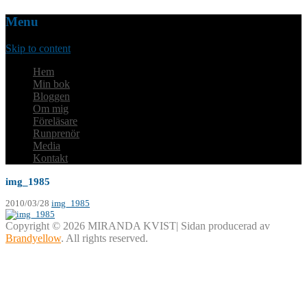
Menu
Skip to content
Hem
Min bok
Bloggen
Om mig
Föreläsare
Runprenör
Media
Kontakt
img_1985
2010/03/28
img_1985
Copyright © 2026 MIRANDA KVIST| Sidan producerad av
Brandyellow
. All rights reserved.