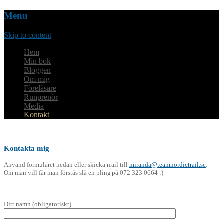
Menu
Skip to content
Hem
Min bok
Bloggen
Om mig
Föreläsare
Runprenör
Media
Kontakt
Kontakta mig
Använd formuläret nedan eller skicka mail till
miranda@teamnordictrail.se
.
Om man vill får man förstås slå en pling på 072 323 0664 :)
Ditt namn (obligatoriskt)