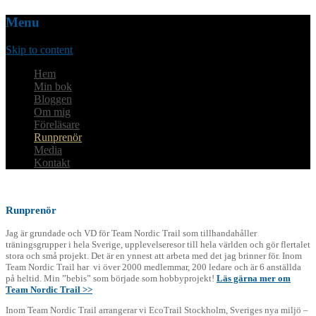
Menu
Skip to content
Hem
Min bok
Bloggen
Om mig
Föreläsare
Runprenör
Media
Kontakt
Runprenör
Jag är grundade och VD för Team Nordic Trail som tillhandahåller
träningsgrupper i hela Sverige, upplevelseresor till hela världen och gör flertalet
stora och små projekt. Det är en ynnest att arbeta med det jag brinner för. Inom
Team Nordic Trail har vi över 2000 medlemmar, 200 ledare och är 6 anställda
på heltid. Min ”bebis” som började som hobbyprojekt!
Läs gärna mer om
Team Nordic Trail >>
Inom Team Nordic Trail arrangerar vi EcoTrail Stockholm, Sveriges nya miljö –