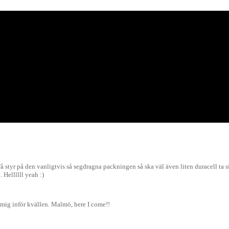
 styr på den vanligtvis så segdragna packningen så ska väl även liten duracell ta si
Hellllll yeah :)
 mig inför kvällen. Malmö, here I come!!