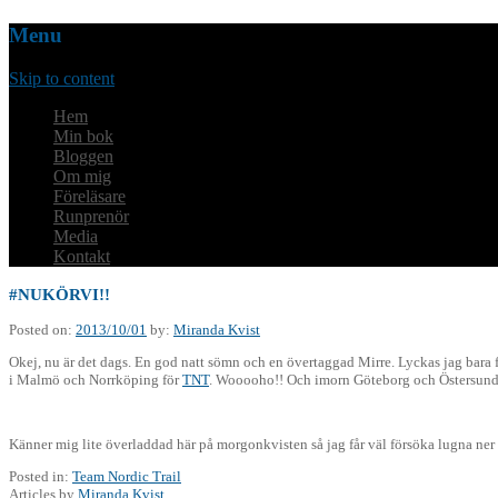
Menu
Skip to content
Hem
Min bok
Bloggen
Om mig
Föreläsare
Runprenör
Media
Kontakt
#NUKÖRVI!!
Posted on:
2013/10/01
by:
Miranda Kvist
Okej, nu är det dags. En god natt sömn och en övertaggad Mirre. Lyckas jag bara få
i Malmö och Norrköping för
TNT
. Wooooho!! Och imorn Göteborg och Östersund. 
Känner mig lite överladdad här på morgonkvisten så jag får väl försöka lugna ner
Posted in:
Team Nordic Trail
Articles by
Miranda Kvist