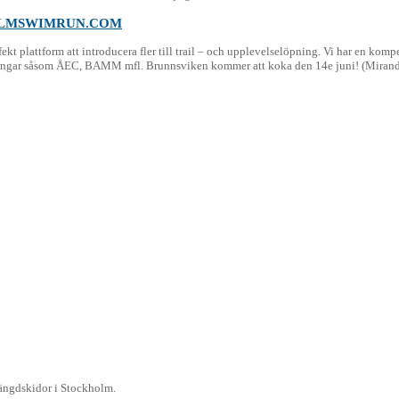
LMSWIMRUN.COM
fekt plattform att introducera fler till trail – och upplevelselöpning. Vi har en ko
ävlingar såsom ÅEC, BAMM mfl. Brunnsviken kommer att koka den 14e juni! (Mirand
 längdskidor i Stockholm.