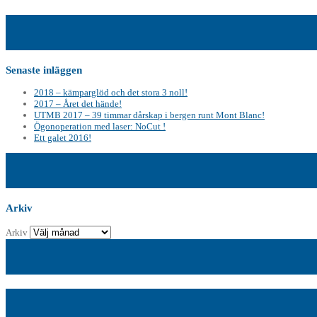
Senaste inläggen
2018 – kämparglöd och det stora 3 noll!
2017 – Året det hände!
UTMB 2017 – 39 timmar dårskap i bergen runt Mont Blanc!
Ögonoperation med laser: NoCut !
Ett galet 2016!
Arkiv
Arkiv