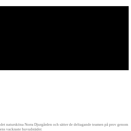
 det natursköna Norra Djurgården och sätter de deltagande teamen på prov genom
dens vackraste huvudstäder.