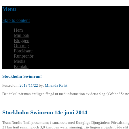
Menu
Skip to content
Hem
Min bok
Bloggen
Om mig
Föreläsare
Runprenör
Media
Kontakt
Stockholm Swimrun!
Posted on:
2013/11/22
by:
Miranda Kvist
Det är kul när man äntligen får gå ut med information av detta slag :) Woho! Se ne
Stockholm Swimrun 14e juni 2014
Team Nordic Trail presenterar, i samarbete med Kungliga Djurgårdens Förvaltni
21 km trail running och 3,8 km open water simning. Tävlingen erbjuder både elit o