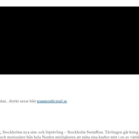
dan.. direkt saxat från
teamnordictrail.se
ng, Stockholms nya sim- och löptävling – Stockholm SwimRun. Tävlingen går kring
ch motionärer från hela Norden möjligheten att mäta sina krafter mitt i en av värl