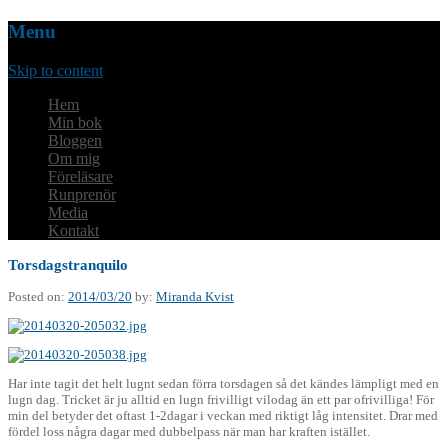
Menu
Skip to content
Hem
Min bok
Bloggen
Om mig
Föreläsare
Runprenör
Media
Kontakt
Torsdagstranquilo
Posted on:
2014/03/20
by:
Miranda Kvist
Har inte tagit det helt lugnt sedan förra torsdagen så det kändes lämpligt med en
lugn dag. Tricket är ju alltid en lugn frivilligt vilodag än ett par ofrivilliga! För
min del betyder det oftast 1-2dagar i veckan med riktigt låg intensitet. Drar med
fördel loss några dagar med dubbelpass när man har kraften istället.