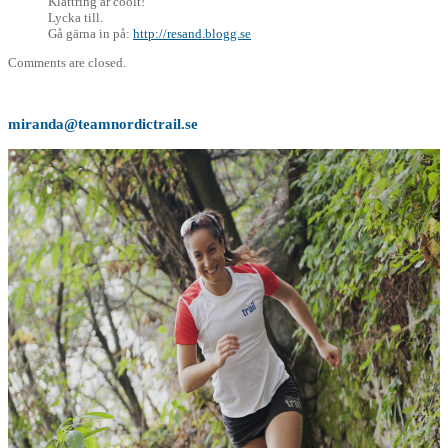
Klättring är coolt!
Lycka till.
Gå gärna in på:
http://resand.blogg.se
Comments are closed.
miranda@teamnordictrail.se