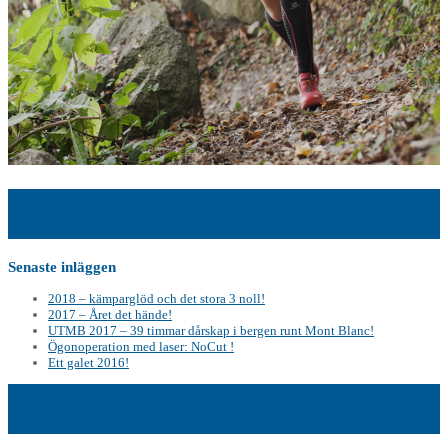
Senaste inläggen
2018 – kämparglöd och det stora 3 noll!
2017 – Året det hände!
UTMB 2017 – 39 timmar dårskap i bergen runt Mont Blanc!
Ögonoperation med laser: NoCut !
Ett galet 2016!