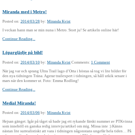
Miranda med i Metro!
Posted on:
2014/03/28
by:
Miranda Kvist
I veckan hann man se min nuna i Metro. Stort ju! Se artikeln online här!
Continue Reading...
Löparglädje på bild!
Posted on:
2014/03/10
by:
Miranda Kvist
Comments:
1 Comment
När jag var och sprang Ultra Trail lago d’Orta i höstas så tog vi lite bilder för
den nya tidningen Träna. Agerar trailexpert i tidningen, så håll utkik senare i
mars när den kommer ut. Foto: Emma Rodling!
Continue Reading...
Medial Miranda!
Posted on:
2014/03/06
by:
Miranda Kvist
Hejsan gänget. Igår på tåget så hade jag ett rykande färskt nummer av PTKvinna
som innehöll en ganska redig intervju/artikel om mig. Missa inte :) Känns
nästan lite surrealistiskt att vara i tidningen någonstans ungefär hela tiden… På