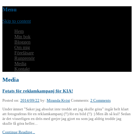
Menu
Skip to content
Hem
Min bok
Bloggen
Om mig
Föreläsare
Runprenör
Media
Kontakt
Media
Fotats för reklamkampanj för KIA!
Posted on:
2014/09/22
by:
Miranda Kvist
Comments:
2 Comments
Under ämnet ”Saker jag absolut inte trodde att jag skulle göra” ingår helt klart
att fotograferas för en reklamkampanj (!!) för en bild (!!) :) Men åh så kul! Sedan
är det visserligen en drös med grejer jag gjort nu som jag aldrig trodde jag
skulle få göra heller....
Continue Reading...