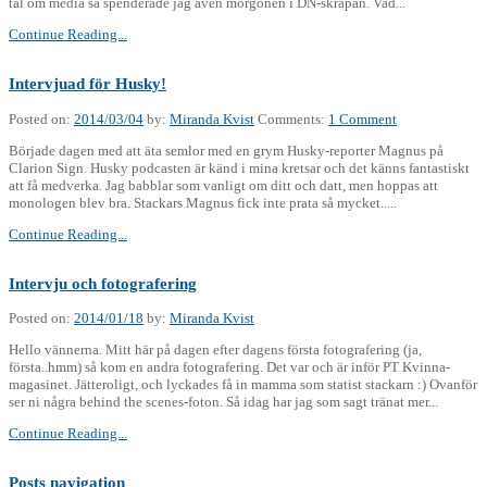
tal om media så spenderade jag även morgonen i DN-skrapan. Vad...
Continue Reading...
Intervjuad för Husky!
Posted on:
2014/03/04
by:
Miranda Kvist
Comments:
1 Comment
Började dagen med att äta semlor med en grym Husky-reporter Magnus på
Clarion Sign. Husky podcasten är känd i mina kretsar och det känns fantastiskt
att få medverka. Jag babblar som vanligt om ditt och datt, men hoppas att
monologen blev bra. Stackars Magnus fick inte prata så mycket.....
Continue Reading...
Intervju och fotografering
Posted on:
2014/01/18
by:
Miranda Kvist
Hello vännerna. Mitt här på dagen efter dagens första fotografering (ja,
första..hmm) så kom en andra fotografering. Det var och är inför PT Kvinna-
magasinet. Jätteroligt, och lyckades få in mamma som statist stackarn :) Ovanför
ser ni några behind the scenes-foton. Så idag har jag som sagt tränat mer...
Continue Reading...
Posts navigation