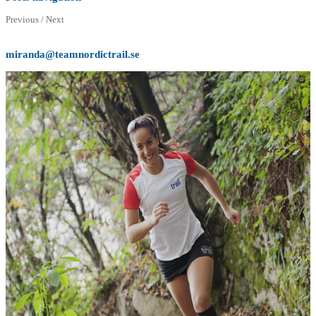
Previous / Next
miranda@teamnordictrail.se