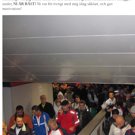
under,
NI ÄR BÄST!
Ni var för övrigt med mig idag såklart, och gav
motivation!