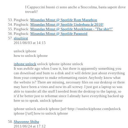
I Cappuccini buoni ci sono anche a Stoccolma, basta sapere dove
trovarli!
Pingback:
Mirandas Minut @ Spotlife Rom Marathon
Pingback:
Mirandas Minut @ Spotlife Underbara år 2010!
Pingback:
Mirandas Minut @ Spotlife Musiklistan - "The shit!!"
Pingback:
Mirandas Minut @ Spotlife Paranoid
sloultiest
2011/06/03 at 14:15
unlock iphone
how to unlock iphone
iphone unlock
unlock iphone iphone unlock
It was awhile ago when I saw it, but there is apparently something you
can download and burn to a disk and it will delete just about everything
from your computer to make reformatting easier. Anybody know what
the website is? There are missing, necessary files on our desktop or there
may have been a virus and now its all screwy. I just got a laptop so was
able to transfer all the stuff I needed from the desktop to the laptop, so
it’d be better just to reformat since I already have everything backed up
here so to speak. unlock iphone
iphone unlock unlock iphone [url=http://ounlockiphone.com]unlock
iphone [/url] how to unlock iphone
Shavonne Shiba
2011/06/24 at 17:12