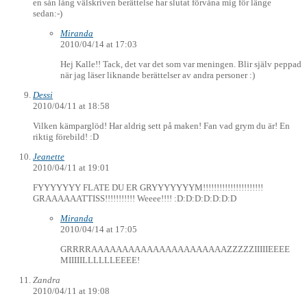
en sån lång välskriven berättelse har slutat förvåna mig för länge
sedan:-)
Miranda
2010/04/14 at 17:03
Hej Kalle!! Tack, det var det som var meningen. Blir själv peppad
när jag läser liknande berättelser av andra personer :)
Dessi
2010/04/11 at 18:58
Vilken kämparglöd! Har aldrig sett på maken! Fan vad grym du är! En
riktig förebild! :D
Jeanette
2010/04/11 at 19:01
FYYYYYYY FLATE DU ER GRYYYYYYYM!!!!!!!!!!!!!!!!!!!!!!
GRAAAAAATTISS!!!!!!!!!!! Weeee!!!! :D:D:D:D:D:D:D
Miranda
2010/04/14 at 17:05
GRRRRAAAAAAAAAAAAAAAAAAAAAAZZZZZIIIIIEEEE
MIIIIILLLLLLEEEE!
Zandra
2010/04/11 at 19:08