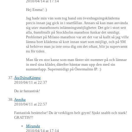
2010/04/14 at 17:14
Hej Emma! :)
Jag hade min vän som tog hand om överdragningskläderna
precis innan jag gick in i startfållan. Annars så kan man använda
sig utav marathonets inlämningsmöjligheter. Det gör i stort sett
alla, framförallt på Stockholm marathon funkar det smidigt.
Problemet på Milano marathon var att det var så kallt så jag ville
lämna bort kläderna så kort innan start som möjligt, och på SM
så behöver man ju inte oroa dig om det oftast, blir ju supervarmt
nu för tiden.
Man får en stor kasse som man fäster sitt nummer på och lämnar
in med sina kläder, därefter hämtar man upp den med sin
nummerlapp. Supersmidigt på Östermalms IP. :)
ÄtaTränaKämpa
2010/04/11 at 22:37
Du är fantastisk!
Annika
2010/04/11 at 22:57
Fantastisk berättelse! Du är verkligen helt grym! Sjukt snabb och stark!
GRATTIS!!!
Miranda
2010/04/14 at 17:14