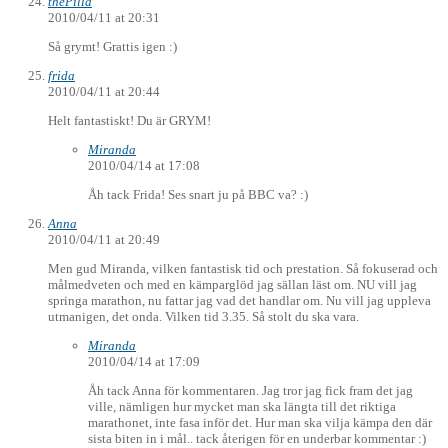
thePilla
2010/04/11 at 20:31
Så grymt! Grattis igen :)
frida
2010/04/11 at 20:44
Helt fantastiskt! Du är GRYM!
Miranda
2010/04/14 at 17:08
Åh tack Frida! Ses snart ju på BBC va? :)
Anna
2010/04/11 at 20:49
Men gud Miranda, vilken fantastisk tid och prestation. Så fokuserad och
målmedveten och med en kämparglöd jag sällan läst om. NU vill jag
springa marathon, nu fattar jag vad det handlar om. Nu vill jag uppleva
utmanigen, det onda. Vilken tid 3.35. Så stolt du ska vara.
Miranda
2010/04/14 at 17:09
Åh tack Anna för kommentaren. Jag tror jag fick fram det jag
ville, nämligen hur mycket man ska längta till det riktiga
marathonet, inte fasa inför det. Hur man ska vilja kämpa den där
sista biten in i mål.. tack återigen för en underbar kommentar :)