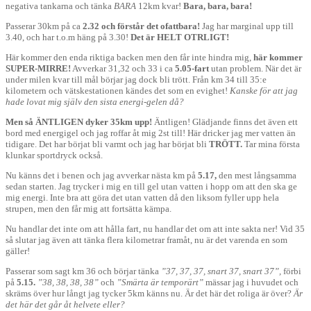
negativa tankarna och tänka
BARA
12km kvar!
Bara, bara, bara!
Passerar 30km på ca
2.32 och förstår det ofattbara!
Jag har marginal upp till
3.40, och har t.o.m häng på 3.30!
Det är HELT OTRLIGT!
Här kommer den enda riktiga backen men den får inte hindra mig,
här kommer
SUPER-MIRRE!
Avverkar 31,32 och 33 i ca
5.05-fart
utan problem. När det är
under milen kvar till mål börjar jag dock bli trött. Från km 34 till 35:e
kilometern och vätskestationen kändes det som en evighet!
Kanske för att jag
hade lovat mig själv den sista energi-gelen då?
Men så ÄNTLIGEN dyker 35km upp!
Äntligen! Glädjande finns det även ett
bord med energigel och jag roffar åt mig 2st till! Här dricker jag mer vatten än
tidigare. Det har börjat bli varmt och jag har börjat bli
TRÖTT.
Tar mina första
klunkar sportdryck också.
Nu känns det i benen och jag avverkar nästa km på
5.17,
den mest långsamma
sedan starten. Jag trycker i mig en till gel utan vatten i hopp om att den ska ge
mig energi. Inte bra att göra det utan vatten då den liksom fyller upp hela
strupen, men den får mig att fortsätta kämpa.
Nu handlar det inte om att hålla fart, nu handlar det om att inte sakta ner! Vid 35
så slutar jag även att tänka flera kilometrar framåt, nu är det varenda en som
gäller!
Passerar som sagt km 36 och börjar tänka
”37, 37, 37, snart 37, snart 37”,
förbi
på
5.15.
”38, 38, 38, 38”
och
”Smärta är temporärt”
mässar jag i huvudet och
skräms över hur långt jag tycker 5km känns nu. Är det här det roliga är över?
Är
det här det går åt helvete eller?