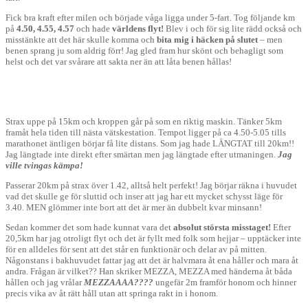
Fick bra kraft efter milen och började våga ligga under 5-fart. Tog följande km
på
4.50, 4.55, 4.57
och hade
världens flyt!
Blev i och för sig lite rädd också och
misstänkte att det här skulle komma och
bita mig i häcken på slutet
– men
benen sprang ju som aldrig förr! Jag gled fram hur skönt och behagligt som
helst och det var svårare att sakta ner än att låta benen hållas!
Strax uppe på 15km och kroppen går på som en riktig maskin. Tänker 5km
framåt hela tiden till nästa vätskestation. Tempot ligger på ca 4.50-5.05 tills
marathonet äntligen börjar få lite distans. Som jag hade LÄNGTAT till 20km!!
Jag längtade inte direkt efter smärtan men jag längtade efter utmaningen.
Jag
ville tvingas kämpa!
Passerar 20km på strax över 1.42, alltså helt perfekt! Jag börjar räkna i huvudet
vad det skulle ge för sluttid och inser att jag har ett mycket schysst läge för
3.40. MEN glömmer inte bort att det är mer än dubbelt kvar minsann!
Sedan kommer det som hade kunnat vara det
absolut största misstaget!
Efter
20,5km har jag otroligt flyt och det är fyllt med folk som hejjar – upptäcker inte
för en alldeles för sent att det står en funktionär och delar av på mitten.
Någonstans i bakhuvudet fattar jag att det är halvmara åt ena håller och mara åt
andra. Frågan är vilket?? Han skriker MEZZA, MEZZA med händerna åt båda
hållen och jag vrålar
MEZZAAAA????
ungefär 2m framför honom och hinner
precis vika av åt rätt håll utan att springa rakt in i honom.