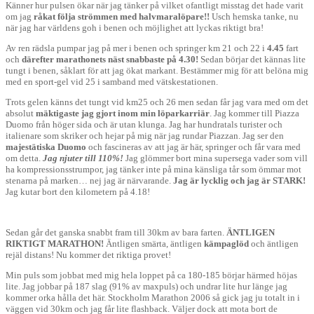
Känner hur pulsen ökar när jag tänker på vilket ofantligt misstag det hade varit
om jag
råkat följa strömmen med halvmaralöpare!!
Usch hemska tanke, nu
när jag har världens goh i benen och möjlighet att lyckas riktigt bra!
Av ren rädsla pumpar jag på mer i benen och springer km 21 och 22 i
4.45
fart
och
därefter marathonets näst snabbaste på 4.30!
Sedan börjar det kännas lite
tungt i benen, såklart för att jag ökat markant. Bestämmer mig för att belöna mig
med en sport-gel vid 25 i samband med vätskestationen.
Trots gelen känns det tungt vid km25 och 26 men sedan får jag vara med om det
absolut
mäktigaste jag gjort inom min löparkarriär
. Jag kommer till Piazza
Duomo från höger sida och är utan klunga. Jag har hundratals turister och
italienare som skriker och hejar på mig när jag rundar Piazzan. Jag ser den
majestätiska Duomo
och fascineras av att jag är här, springer och får vara med
om detta.
Jag njuter till 110%!
Jag glömmer bort mina supersega vader som vill
ha kompressionsstrumpor, jag tänker inte på mina känsliga tår som ömmar mot
stenarna på marken… nej jag är närvarande.
Jag är lycklig och jag är STARK!
Jag kutar bort den kilometern på 4.18!
Sedan går det ganska snabbt fram till 30km av bara farten.
ÄNTLIGEN
RIKTIGT MARATHON!
Äntligen smärta, äntligen
kämpaglöd
och äntligen
rejäl distans! Nu kommer det riktiga provet!
Min puls som jobbat med mig hela loppet på ca 180-185 börjar härmed höjas
lite. Jag jobbar på 187 slag (91% av maxpuls) och undrar lite hur länge jag
kommer orka hålla det här. Stockholm Marathon 2006 så gick jag ju totalt in i
väggen vid 30km och jag får lite flashback. Väljer dock att mota bort de