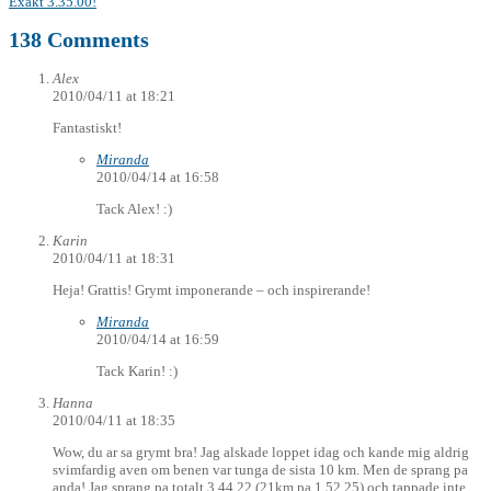
Exakt 3.35.00!
138 Comments
Alex
2010/04/11 at 18:21
Fantastiskt!
Miranda
2010/04/14 at 16:58
Tack Alex! :)
Karin
2010/04/11 at 18:31
Heja! Grattis! Grymt imponerande – och inspirerande!
Miranda
2010/04/14 at 16:59
Tack Karin! :)
Hanna
2010/04/11 at 18:35
Wow, du ar sa grymt bra! Jag alskade loppet idag och kande mig aldrig
svimfardig aven om benen var tunga de sista 10 km. Men de sprang pa
anda! Jag sprang pa totalt 3.44.22 (21km pa 1.52.25) och tappade inte