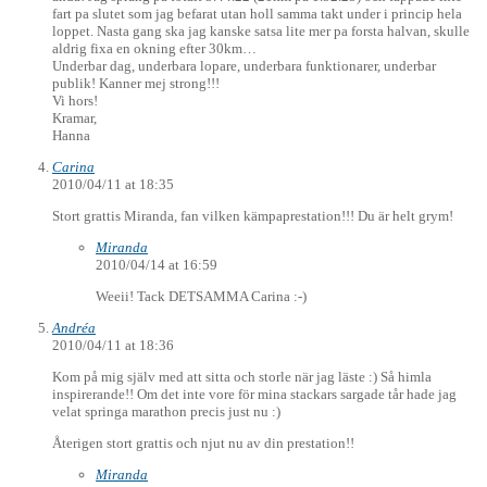
fart pa slutet som jag befarat utan holl samma takt under i princip hela
loppet. Nasta gang ska jag kanske satsa lite mer pa forsta halvan, skulle
aldrig fixa en okning efter 30km…
Underbar dag, underbara lopare, underbara funktionarer, underbar
publik! Kanner mej strong!!!
Vi hors!
Kramar,
Hanna
Carina
2010/04/11 at 18:35
Stort grattis Miranda, fan vilken kämpaprestation!!! Du är helt grym!
Miranda
2010/04/14 at 16:59
Weeii! Tack DETSAMMA Carina :-)
Andréa
2010/04/11 at 18:36
Kom på mig själv med att sitta och storle när jag läste :) Så himla
inspirerande!! Om det inte vore för mina stackars sargade tår hade jag
velat springa marathon precis just nu :)
Återigen stort grattis och njut nu av din prestation!!
Miranda