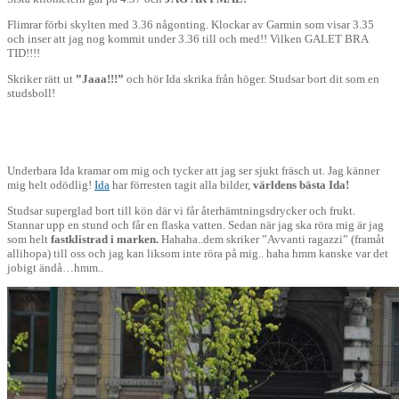
Flimrar förbi skylten med 3.36 någonting. Klockar av Garmin som visar 3.35
och inser att jag nog kommit under 3.36 till och med!! Vilken GALET BRA
TID!!!!
Skriker rätt ut
”Jaaa!!!”
och hör Ida skrika från höger. Studsar bort dit som en
studsboll!
Underbara Ida kramar om mig och tycker att jag ser sjukt fräsch ut. Jag känner
mig helt odödlig!
Ida
har förresten tagit alla bilder,
världens bästa Ida!
Studsar superglad bort till kön där vi får återhämtningsdrycker och frukt.
Stannar upp en stund och får en flaska vatten. Sedan när jag ska röra mig är jag
som helt
fastklistrad i marken.
Hahaha..dem skriker ”Avvanti ragazzi” (framåt
allihopa) till oss och jag kan liksom inte röra på mig.. haha hmm kanske var det
jobigt ändå…hmm..