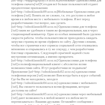
[url=http://wapgoogleplay19.ucoz.ru]Мобильные Одноклассники для
телефона скачать[/url]!Сегодня всё больше пользователей отдают
предпочтение приложению
[url=http://odnoklassniki09.ucoz.ru]Мобильные Одноклассники для
телефона [/url]. Понять их не сложно, т.к. это доступно в любое
время и в любом месте с мобильного телефона. И вот перед
разработчиками стал вопрос, как сделать
[url=http://odnoklassniki08.ucoz.ru] Одноклассники для телефона
[/url] таким же удобным и таким же функциональным, как и через
стационарный компьютер. Одно из особых вниманий было уделено
скорости работы. чтобы пользователям не приходилось ожидать
загрузки страниц во время сёрфинга по сайту. Другими словами,
чтобы все странички и все сервисы социальной сети откликались
мгновенно и открывались в ту же секунду, с чем разработчики
блестяще справились. Следующей серьёзной задачей стало
внутренняя оптимизация, а именно превратить
[url=http://odnoklassniki01.ucoz.ru] Одноклассники для телефона
[/url] в полнофункциональный клиент с абсолютно всеми
возможностями сайта. И тут разработчики не подкачали!
Приложение [url=http://odnoklassniki02.ucoz.ru] одноклассники
телефонная версия [/url] позволит Вам всегда быть в курсе событий.
Где бы Вы не находились, заходя в
[url=http://odnoklassniki04.ucoz.ru] одноклассники с мобильного
[/url], Вы сможете пользоваться всеми функциями, которые
доступны на сайте!
[url=http://odnoklassniki05.ucoz.ru] одноклассники через мобильный
[/url] дают возможность в любой момент и в любом месте
переписываться с Вашими друзьями. Оставляйте сообщения c