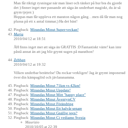
Man får riktigt rysningar när man läser och tänker på hur bra du gjorde
det:) finner inget mer passande att säga än underbart magiskt, du är så
grym tjejen:)
Hoppas man får uppleva ett maraton någon gång…men då får man nog
plussa på ett x antal timmar;) Ha det bäst!
Pingback:
Mirandas Minut Super-veckan!
Maria
2010/04/12 at 18:51
ÅH finns inget mer att säga än GRATTIS :D Fantastiskt värre! kan inte
påstå annat än att jag blir grymt sugen på marathon!
Zebban
2010/04/12 at 19:32
Vilken underbar berättelse! Du rockar verkligen! Jag är grymt imponerad
över din kämpaglöd och jävlaranamma.
Pingback:
Mirandas Minut 71km vs 42km!
Pingback:
Mirandas Minut Uppdate!
Pingback:
Mirandas Minut Mitt "happy place"
Pingback:
Mirandas Minut ÄventyrsCV
Pingback:
Mirandas Minut Förändring
Pingback:
Mirandas Minut Ett halvår senare
Pingback:
Mirandas Minut Gnällig igen?
Pingback:
Mirandas Minut Ci vediamo Svezia
Maurizio
2010/10/05 at 22:39