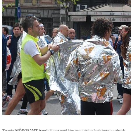
Tar mig
MÖDOSAMT
framåt längst med kön och dricker återhämtningsdryck