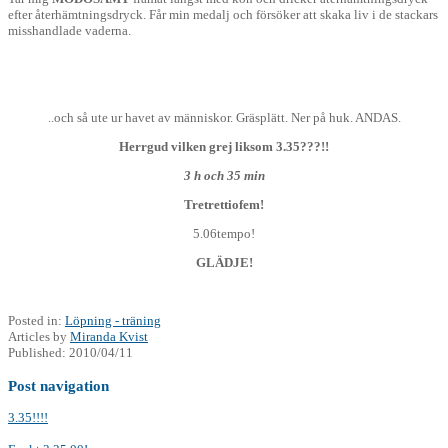
efter återhämtningsdryck. Får min medalj och försöker att skaka liv i de stackars
misshandlade vaderna.
..och så ute ur havet av människor. Gräsplätt. Ner på huk. ANDAS.
Herrgud vilken grej liksom 3.35???!!
3 h och 35 min
Tretrettiofem!
5.06tempo!
GLÄDJE!
Posted in:
Löpning - träning
Articles by
Miranda Kvist
Published:
2010/04/11
Post navigation
3.35!!!!