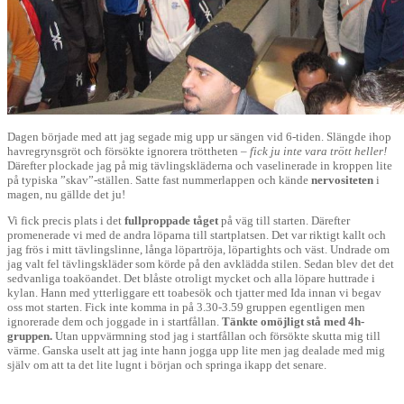
Dagen började med att jag segade mig upp ur sängen vid 6-tiden. Slängde ihop
havregrynsgröt och försökte ignorera tröttheten –
fick ju inte vara trött heller!
Därefter plockade jag på mig tävlingskläderna och vaselinerade in kroppen lite
på typiska ”skav”-ställen. Satte fast nummerlappen och kände
nervositeten
i
magen, nu gällde det ju!
Vi fick precis plats i det
fullproppade tåget
på väg till starten. Därefter
promenerade vi med de andra löparna till startplatsen. Det var riktigt kallt och
jag frös i mitt tävlingslinne, långa löpartröja, löpartights och väst. Undrade om
jag valt fel tävlingskläder som körde på den avklädda stilen. Sedan blev det det
sedvanliga toaköandet. Det blåste otroligt mycket och alla löpare huttrade i
kylan. Hann med ytterliggare ett toabesök och tjatter med Ida innan vi begav
oss mot starten. Fick inte komma in på 3.30-3.59 gruppen egentligen men
ignorerade dem och joggade in i startfållan.
Tänkte omöjligt stå med 4h-
gruppen.
Utan uppvärmning stod jag i startfållan och försökte skutta mig till
värme. Ganska uselt att jag inte hann jogga upp lite men jag dealade med mig
själv om att ta det lite lugnt i början och springa ikapp det senare.