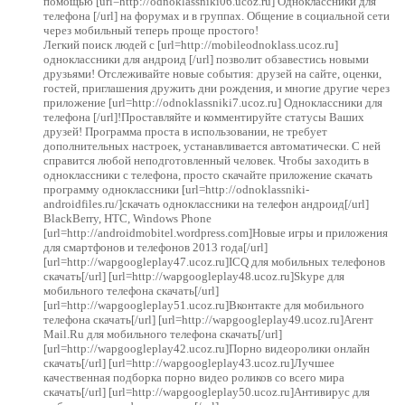
помощью [url=http://odnoklassniki06.ucoz.ru] Одноклассники для
телефона [/url] на форумах и в группах. Общение в социальной сети
через мобильный теперь проще простого!
Легкий поиск людей с [url=http://mobileodnoklass.ucoz.ru]
одноклассники для андроид [/url] позволит обзавестись новыми
друзьями! Отслеживайте новые события: друзей на сайте, оценки,
гостей, приглашения дружить дни рождения, и многие другие через
приложение [url=http://odnoklassniki7.ucoz.ru] Одноклассники для
телефона [/url]!Проставляйте и комментируйте статусы Ваших
друзей! Программа проста в использовании, не требует
дополнительных настроек, устанавливается автоматически. С ней
справится любой неподготовленный человек. Чтобы заходить в
одноклассники с телефона, просто скачайте приложение скачать
программу одноклассники [url=http://odnoklassniki-
androidfiles.ru/]скачать одноклассники на телефон андроид[/url]
BlackBerry, HTC, Windows Phone
[url=http://androidmobitel.wordpress.com]Новые игры и приложения
для смартфонов и телефонов 2013 года[/url]
[url=http://wapgoogleplay47.ucoz.ru]ICQ для мобильных телефонов
скачать[/url] [url=http://wapgoogleplay48.ucoz.ru]Skype для
мобильного телефона скачать[/url]
[url=http://wapgoogleplay51.ucoz.ru]Вконтакте для мобильного
телефона скачать[/url] [url=http://wapgoogleplay49.ucoz.ru]Агент
Mail.Ru для мобильного телефона скачать[/url]
[url=http://wapgoogleplay42.ucoz.ru]Порно видеоролики онлайн
скачать[/url] [url=http://wapgoogleplay43.ucoz.ru]Лучшее
качественная подборка порно видео роликов со всего мира
скачать[/url] [url=http://wapgoogleplay50.ucoz.ru]Антивирус для