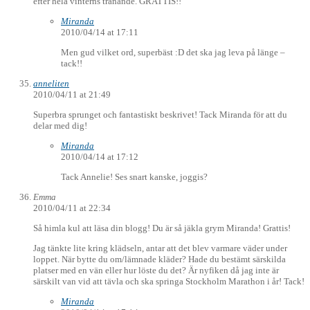
efter hela vinterns tränande. GRATTIS!!
Miranda
2010/04/14 at 17:11
Men gud vilket ord, superbäst :D det ska jag leva på länge –
tack!!
anneliten
2010/04/11 at 21:49
Superbra sprunget och fantastiskt beskrivet! Tack Miranda för att du
delar med dig!
Miranda
2010/04/14 at 17:12
Tack Annelie! Ses snart kanske, joggis?
Emma
2010/04/11 at 22:34
Så himla kul att läsa din blogg! Du är så jäkla grym Miranda! Grattis!
Jag tänkte lite kring klädseln, antar att det blev varmare väder under
loppet. När bytte du om/lämnade kläder? Hade du bestämt särskilda
platser med en vän eller hur löste du det? Är nyfiken då jag inte är
särskilt van vid att tävla och ska springa Stockholm Marathon i år! Tack!
Miranda