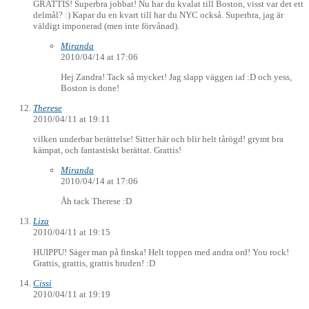
GRATTIS! Superbra jobbat! Nu har du kvalat till Boston, visst var det ett
delmål? :) Kapar du en kvart till har du NYC också. Superbra, jag är
väldigt imponerad (men inte förvånad).
Miranda
2010/04/14 at 17:06
Hej Zandra! Tack så mycket! Jag slapp väggen iaf :D och yess,
Boston is done!
Therese
2010/04/11 at 19:11
vilken underbar berättelse! Sitter här och blir helt tårögd! grymt bra
kämpat, och fantastiskt berättat. Grattis!
Miranda
2010/04/14 at 17:06
Åh tack Therese :D
Liza
2010/04/11 at 19:15
HUIPPU! Säger man på finska! Helt toppen med andra ord! You rock!
Grattis, grattis, grattis bruden! :D
Cissi
2010/04/11 at 19:19