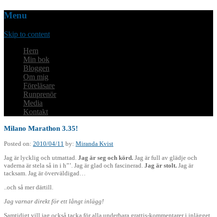
Menu
Skip to content
Hem
Min bok
Bloggen
Om mig
Föreläsare
Runprenör
Media
Kontakt
Milano Marathon 3.35!
Posted on:
2010/04/11
by:
Miranda Kvist
Jag är lycklig och utmattad.
Jag är seg och körd.
Jag är full av glädje och
vaderna är stela så in i h”’. Jag är glad och fascinerad.
Jag är stolt.
Jag är
tacksam. Jag är överväldigad…
..och så mer därtill.
Jag varnar direkt för ett långt inlägg!
Samtidigt vill jag också tacka för alla underbara grattis-kommentarer i inlägget