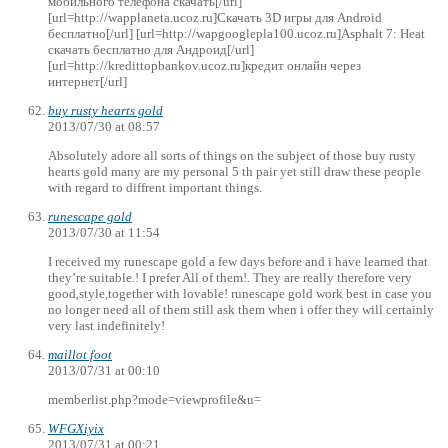
мобильного телефона скачать[/url]
[url=http://wapplaneta.ucoz.ru]Скачать 3D игры для Android
бесплатно[/url] [url=http://wapgooglepla100.ucoz.ru]Asphalt 7: Heat
скачать бесплатно для Андроид[/url]
[url=http://kredittopbankov.ucoz.ru]кредит онлайн через
интернет[/url]
buy rusty hearts gold
2013/07/30 at 08:57
Absolutely adore all sorts of things on the subject of those buy rusty
hearts gold many are my personal 5 th pair yet still draw these people
with regard to diffrent important things.
runescape gold
2013/07/30 at 11:54
I received my runescape gold a few days before and i have learned that
they’re suitable.! I prefer All of them!. They are really therefore very
good,style,together with lovable! runescape gold work best in case you
no longer need all of them still ask them when i offer they will certainly
very last indefinitely!
maillot foot
2013/07/31 at 00:10
memberlist.php?mode=viewprofile&u=
WFGXiyix
2013/07/31 at 00:21