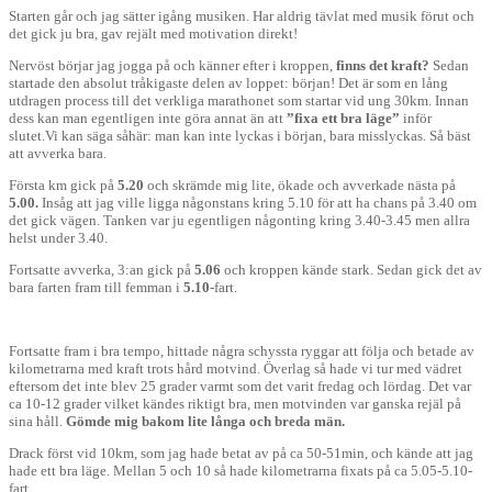
Starten går och jag sätter igång musiken. Har aldrig tävlat med musik förut och
det gick ju bra, gav rejält med motivation direkt!
Nervöst börjar jag jogga på och känner efter i kroppen,
finns det kraft?
Sedan
startade den absolut tråkigaste delen av loppet: början! Det är som en lång
utdragen process till det verkliga marathonet som startar vid ung 30km. Innan
dess kan man egentligen inte göra annat än att
”fixa ett bra läge”
inför
slutet.Vi kan säga såhär: man kan inte lyckas i början, bara misslyckas. Så bäst
att avverka bara.
Första km gick på
5.20
och skrämde mig lite, ökade och avverkade nästa på
5.00.
Insåg att jag ville ligga någonstans kring 5.10 för att ha chans på 3.40 om
det gick vägen. Tanken var ju egentligen någonting kring 3.40-3.45 men allra
helst under 3.40.
Fortsatte avverka, 3:an gick på
5.06
och kroppen kände stark. Sedan gick det av
bara farten fram till femman i
5.10
-fart.
Fortsatte fram i bra tempo, hittade några schyssta ryggar att följa och betade av
kilometrarna med kraft trots hård motvind. Överlag så hade vi tur med vädret
eftersom det inte blev 25 grader varmt som det varit fredag och lördag. Det var
ca 10-12 grader vilket kändes riktigt bra, men motvinden var ganska rejäl på
sina håll.
Gömde mig bakom lite långa och breda män.
Drack först vid 10km, som jag hade betat av på ca 50-51min, och kände att jag
hade ett bra läge. Mellan 5 och 10 så hade kilometrarna fixats på ca 5.05-5.10-
fart.