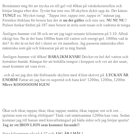
Bestämmer mig för att trycka en till gel vid 40km på vätskekontrollen och
börjar längta efter den. Tyvärr har inte ens 38-skylten dykit upp än. Det känns
TUNGT
nu. Mycket tungt.
”Tappa inte, tappa inte, tappa in”
mässar jag.
Försöker förklara för benen hur det är
nu det gäller
och inte sen.
NU NU NU !
Pulsen funkar finfint på 187 men benen är stela som tusan och vaderna är tunga.
Äntligen framme vid 38 och ser att jag tagit senaste kilometern på 5.10. Alltså
riktigt bra. Nu är det bara 1000m fram till vatten och energi-gel. 1000m vad är
det? Jo det är en hel del i slutet av ett marathon. Jag passerar människa efter
människa som går och fokuserar på att ta mig framåt.
Äntligen framme vid 40km!
BARA 2KM KVAR!
Dricker en hel del vatten och
fortsätter framåt. Kämpar för att behålla tempot i kroppen och vet att det snart,
snart kommer att vara över…
..och så ser jag den där förlösande skylten med 41km skrivet på.
LYCKAN ÄR
ENORM!
Fattar att jag har en supertid och bara kör! 1200m, 1200m, 1200m
Mirre KOOOOOOM IGEN!
Ökar och ökar, tappar, ökar, ökar, tappar, smärta, ökar, tappar, ont och ont…
sprintar som en riktig elitlöpare! Tänk vad smärtsamma 1200m kan vara. Sedan
kommer jag till banan med kravallstängsel på båda sidor och jag börjar spurta!
Jag är ett IRON LION som kommer farande!!
Sista kilometern går på 4.37 och
JAG ÄR I MÅL!