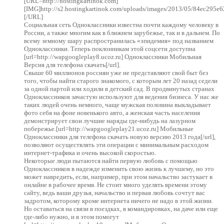
[URL=http://hostingkartinok.com]
[IMG]http://s2.hostingkartinok.com/uploads/images/2013/05/84ec295
[/URL]
Социальная сеть Одноклассники известна почти каждому человеку в
России, а также многим как в ближнем зарубежье, так и в дальнем. По
всему земному шару распространилась «эпидемия» под названием
Одноклассники. Теперь поклонникам этой соцсети доступна
[url=http://wapgoogleplay8.ucoz.ru] Одноклассники Мобильная
Версия для телефона скачать[/url].
Свыше 60 миллионов россиян уже не представляют свой быт без
того, чтобы найти старого знакомого, с которым лет 20 назад седели
за одной партой или ходили в детский сад. В продвинутых странах
Одноклассников зачастую используют для ведения бизнеса. У нас же
таких людей очень немного, чаще мужская половина выкладывает
фото себя на фоне новенького авто, а женская часть населения
демонстрирует свои лучшие наряды где-нибудь на лазурном
побережье.[url=http://wapgoogleplay21.ucoz.ru] Мобильные
Одноклассники для телефона скачать новую версию 2013 года[/url],
позволяют осуществлять эти операции с минимальным расходом
интернет-трафика и очень высокой скоростью.
Некоторые люди пытаются найти первую любовь с помощью
Одноклассников в надежде изменить свою жизнь к лучшему, но это
может навредить, если, например, при этом начальство застукает в
онлайне в рабочее время. Не стоит много уделять времени этому
сайту, ведь ваши друзья, начальство и первая любовь сочтут вас
задротом, которому кроме интернета ничего не надо в этой жизни.
Но оставаться на связи в поездках, в командировках, на даче или еще
где-либо нужно, и в этом помогут