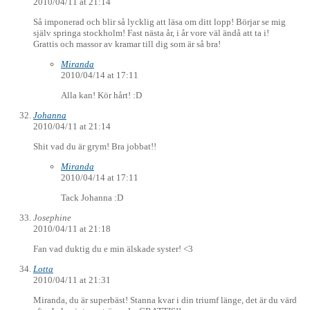
2010/04/11 at 21:14
Så imponerad och blir så lycklig att läsa om ditt lopp! Börjar se mig
själv springa stockholm! Fast nästa år, i år vore väl ändå att ta i!
Grattis och massor av kramar till dig som är så bra!
Miranda
2010/04/14 at 17:11
Alla kan! Kör hårt! :D
Johanna
2010/04/11 at 21:14
Shit vad du är grym! Bra jobbat!!
Miranda
2010/04/14 at 17:11
Tack Johanna :D
Josephine
2010/04/11 at 21:18
Fan vad duktig du e min älskade syster! <3
Lotta
2010/04/11 at 21:31
Miranda, du är superbäst! Stanna kvar i din triumf länge, det är du värd