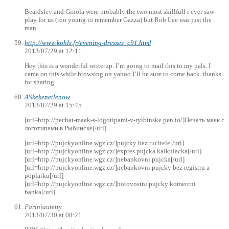
Beardsley and Ginola were probably the two most skillfull i ever saw
play for us (too young to remember Gazza) but Rob Lee was just the
man.
http://www.kohls.fr/evening-dresses_c91.html
2013/07/29 at 12:11
Hey this is a wonderful write-up. I’m going to mail this to my pals. I
came on this while browsing on yahoo I’ll be sure to come back. thanks
for sharing.
ASkekenetlenow
2013/07/29 at 15:45
[url=http://pechat-maek-s-logotipami-v-ryibinske.pen.io/]Печать маек с
логотипами в Рыбинске[/url]
[url=http://pujckyonline.wgz.cz/]pujcky bez rucitele[/url]
[url=http://pujckyonline.wgz.cz/]expres pujcka kalkulacka[/url]
[url=http://pujckyonline.wgz.cz/]nebankovni pujcka[/url]
[url=http://pujckyonline.wgz.cz/]nebankovni pujcky bez registru a
poplatku[/url]
[url=http://pujckyonline.wgz.cz/]hotovostni pujcky komercni
banka[/url]
Pariniautetty
2013/07/30 at 08:21