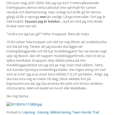
Och just i dag. JUST IDAG. När jag typ kört 5 intervallbaserade
träningspass denna vecka (absolut inte optimalt för varken
resultat och återhämtning, men ruskigt kul så får gå för denna
gång) så får vi springa
mer
än vanligt. Långa intervaller. Och jag är
helt knäckt.
Faaaan jag är helslut.. :)
på en nivå jag inte direkt
brukar vara van vid.
”Undra om jag kan gå?” hehe. Knappast. Bara att mata.
10.30 värker hela kroppen och det tar mig 45min att snabbduscha
och klä på mig. Tänker att jag kanske ska lägga ner
träningsbloggandet och bli typ modebloggare? Nu när benen sagt
upp sig liksom. Gör ett tappert modebloggarförsök, men ni ser ju
själva resultatet. Knappast okej. Måste jobba på min
modebloggarattityd om jag ska ge mig i kast med sådant.. hehe,
och kanske typ köpa moderiktiga kläder. Har ingen aning om vad
som är inne? Jag är ju mest bara HEEEELT SLUT på bilden.. Ärligt. Jag
ska inte röra mig en meter till idag. Sitter alldeles fint på
Espressohouse där jag ska avverka lite jobb och dricka världens
största latte.
Valet och kvalet om lunch eller kladdkaka…
Giv mig styrka..
Posted in:
Löpning - träning
,
Militärträning
,
Team Nordic Trail