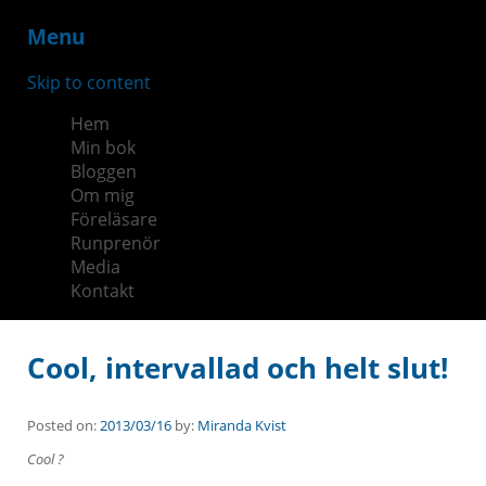
Menu
Skip to content
Hem
Min bok
Bloggen
Om mig
Föreläsare
Runprenör
Media
Kontakt
Cool, intervallad och helt slut!
Posted on:
2013/03/16
by:
Miranda Kvist
Cool ?