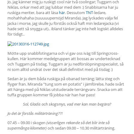
Jo, jag känner mig ju ruskigt cool när två coolingar; Tuggarn och
Niklas, orkar med att jag lubbar med dem :) Snabbisarna har ju
ruskiga meriter, bara att läsa
här
. Dessutom
TNT
-ledare,
mohahhahaha (suuuuupernöjd Miranda). Jag lyckades välja fel
jacka i morse, jag skulle ju förstås också haft min ledarejacka (vi
hade sett så snygga ut).. ibland tänker jag inte helt logiskt alldeles
för tidigt..
Mötte upp snabbfotingarna och vi gav oss iväg till Springcross-
kullen. Här kommer medelgruppen att bossas av undertecknad
och Tuggarn på tisdag. Tuggarn är ju nedförslöpningsspecialist, så
ni som alltid undrat över det skall definitivt med på tisdag :)
Sedan är ju dem båda ruskiga på obanad terräng; lätta steg och
flyger fran. Miranda ”tung som en potatis” i jämförelse, hade svårt
att hänga med på Niklas utstuderade terrängvarv. Snacka om att
tuffa gruppen kommer få jobba när han har pass!
Sol, Gladis och skogsmys, vad mer kan man begära?
Jo det är förstås militärträning??!
07.45 – 09.00 i skogen
(visserligen rekande så det blir inte så
supermånga kilometer)
och sedan 09.00 – 10.30 militärträning.