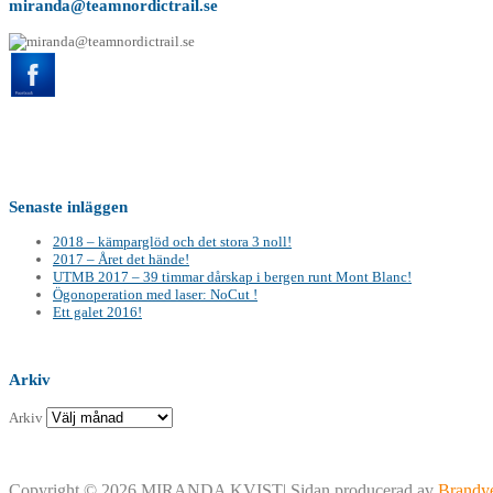
miranda@teamnordictrail.se
Senaste inläggen
2018 – kämparglöd och det stora 3 noll!
2017 – Året det hände!
UTMB 2017 – 39 timmar dårskap i bergen runt Mont Blanc!
Ögonoperation med laser: NoCut !
Ett galet 2016!
Arkiv
Arkiv
Copyright © 2026 MIRANDA KVIST| Sidan producerad av
Brandy