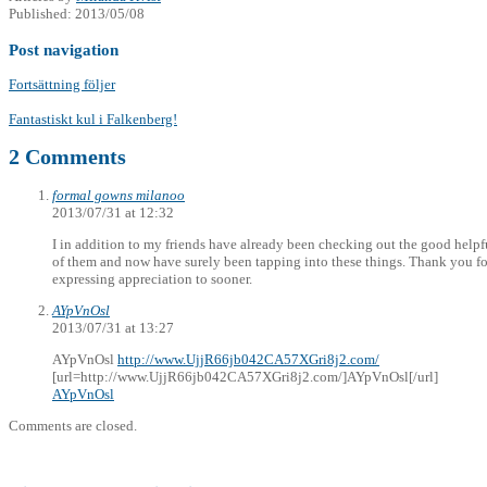
Published:
2013/05/08
Post navigation
Fortsättning följer
Fantastiskt kul i Falkenberg!
2 Comments
formal gowns milanoo
2013/07/31 at 12:32
I in addition to my friends have already been checking out the good helpfu
of them and now have surely been tapping into these things. Thank you for t
expressing appreciation to sooner.
AYpVnOsl
2013/07/31 at 13:27
AYpVnOsl
http://www.UjjR66jb042CA57XGri8j2.com/
[url=http://www.UjjR66jb042CA57XGri8j2.com/]AYpVnOsl[/url]
AYpVnOsl
Comments are closed.