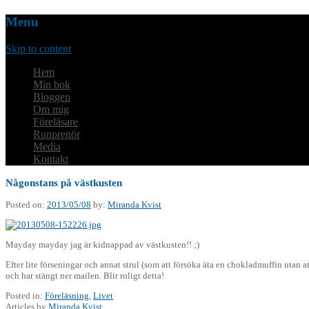
Menu
Skip to content
Hem
Min bok
Bloggen
Om mig
Föreläsare
Runprenör
Media
Kontakt
Någonstans på västkusten
Posted on:
2013/05/08
by:
Miranda Kvist
Mayday mayday jag är kidnappad av västkusten!! ;)
Efter lite förseningar och annat strul (som att försöka äta en chokladmuffin utan att
och har stängt ner mailen. Blir roligt detta!
Posted in:
Föreläsning
,
Livet
Articles by
Miranda Kvist