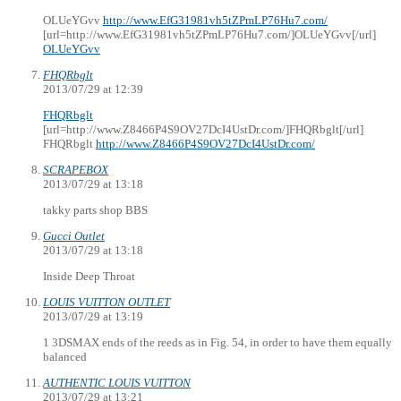
OLUeYGvv
http://www.EfG31981vh5tZPmLP76Hu7.com/
[url=http://www.EfG31981vh5tZPmLP76Hu7.com/]OLUeYGvv[/url]
OLUeYGvv
FHQRbglt
2013/07/29 at 12:39
FHQRbglt
[url=http://www.Z8466P4S9OV27DcI4UstDr.com/]FHQRbglt[/url]
FHQRbglt
http://www.Z8466P4S9OV27DcI4UstDr.com/
SCRAPEBOX
2013/07/29 at 13:18
takky parts shop BBS
Gucci Outlet
2013/07/29 at 13:18
Inside Deep Throat
LOUIS VUITTON OUTLET
2013/07/29 at 13:19
1 3DSMAX ends of the reeds as in Fig. 54, in order to have them equally
balanced
AUTHENTIC LOUIS VUITTON
2013/07/29 at 13:21