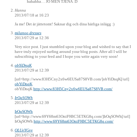
hahahha… JO MEN TJENA :D
Hanna
2013/07/18 at 16:23
Ja me! Det är jättetomt! Saknar dig och dina härliga inlägg :)
milanoo dresses
2013/07/29 at 12:36
Very nice post. I just stumbled upon your blog and wished to say that I
have truly enjoyed surfing around your blog posts. After all I will be
subscribing to your feed and I hope you write again very soon!
obYiDnqK
2013/07/29 at 12:39
[url=http://www.83H5Cny2x6w6EUSa87S8VB.com/]obYiDnqK[/url]
obYiDnqK
obYiDnqK
http://www.83H5Cny2x6w6EUSa87S8VB.com/
IrOqSOWh
2013/07/29 at 12:39
IrOqSOWh
[url=http://www.69Y68m63OniF9BC5ETKG8q.com/]IrOqSOWh[/url]
IrOqSOWh
http://www.69Y68m63OniF9BC5ETKG8q.com/
OLUeYGvv
2013/07/29 at 12:39