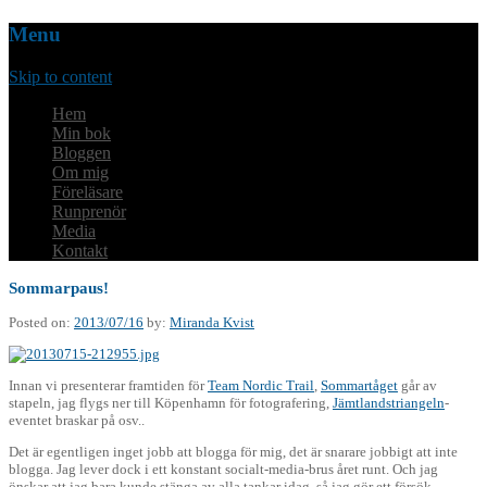
Menu
Skip to content
Hem
Min bok
Bloggen
Om mig
Föreläsare
Runprenör
Media
Kontakt
Sommarpaus!
Posted on:
2013/07/16
by:
Miranda Kvist
Innan vi presenterar framtiden för
Team Nordic Trail
,
Sommartåget
går av
stapeln, jag flygs ner till Köpenhamn för fotografering,
Jämtlandstriangeln
-
eventet braskar på osv..
Det är egentligen inget jobb att blogga för mig, det är snarare jobbigt att inte
blogga. Jag lever dock i ett konstant socialt-media-brus året runt. Och jag
önskar att jag bara kunde stänga av alla tankar idag, så jag gör ett försök.