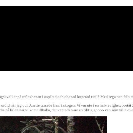
lördagskväll är på reflexbanan i ospårad och obanad kuperad trail? Med sega ben fr
lt orörd när jag och Anette tassade fram i skogen. Vi var ute i en halv evighet, bortå
dis på bilen när vi kom tillbaka, det var tack vare en riktig goooo vän som ville över