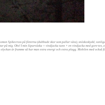
alomon Spikecross på fötterna (dubbade skor som pallar väta), snöskoskydd, vanlig
ntar på mig. Obs! I min löparväska = vindjacka tunn + en vindjacka med gore-tex, e
om olyckan är framme så har man extra energi och extra plagg. Mobilen med också fö