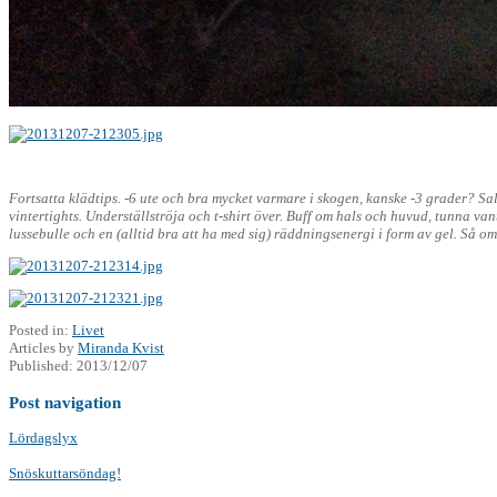
Fortsatta klädtips. -6 ute och bra mycket varmare i skogen, kanske -3 grader? S
vintertights. Underställströja och t-shirt över. Buff om hals och huvud, tunna va
lussebulle och en (alltid bra att ha med sig) räddningsenergi i form av gel. Så 
Posted in:
Livet
Articles by
Miranda Kvist
Published:
2013/12/07
Post navigation
Lördagslyx
Snöskuttarsöndag!