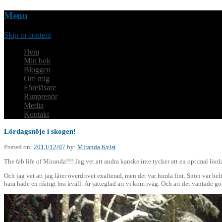
Menu
Skip to content
Hem
Min bok
Bloggen
Om mig
Föreläsare
Runprenör
Media
Kontakt
Lördagsnöje i skogen!
Posted on:
2013/12/07
by:
Miranda Kvist
The fab life of Miranda!!!! Jag vet att andra kanske inte tycker att en optimal 
Och jag vet att jag låter överdrivet exalterad, men det var himla fint. Snön var he
bara hade en riktigt bra kväll. Är jätteglad att vi kom iväg. Och att det väntade go