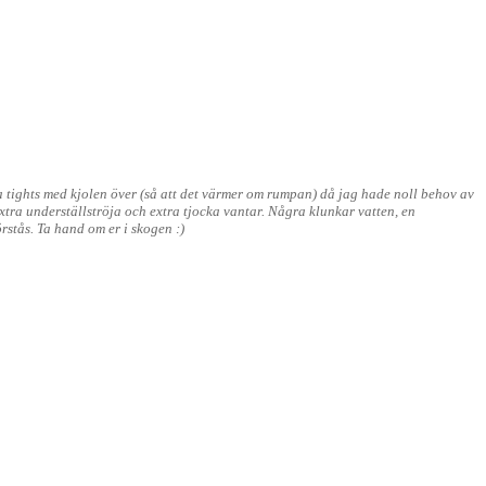
a tights med kjolen över (så att det värmer om rumpan) då jag hade noll behov av
xtra underställströja och extra tjocka vantar. Några klunkar vatten, en
rstås. Ta hand om er i skogen :)