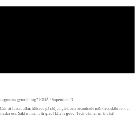
ån morgonens gymträning? JODÅ ! Supernice :D
t 2,5h, åt lussebullar, hälsade på rådjur, gick och beundrade mörkrets skönhet och
raska oss. Såklart man blir glad! Life is good. Tack vänner, ni är bäst!