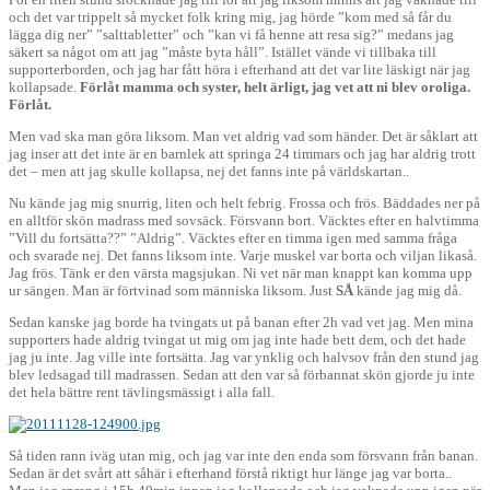
och det var trippelt så mycket folk kring mig, jag hörde ”kom med så får du
lägga dig ner” ”salttabletter” och ”kan vi få henne att resa sig?” medans jag
säkert sa något om att jag ”måste byta håll”. Istället vände vi tillbaka till
supporterborden, och jag har fått höra i efterhand att det var lite läskigt när jag
kollapsade.
Förlåt mamma och syster, helt ärligt, jag vet att ni blev oroliga.
Förlåt.
Men vad ska man göra liksom. Man vet aldrig vad som händer. Det är såklart att
jag inser att det inte är en barnlek att springa 24 timmars och jag har aldrig trott
det – men att jag skulle kollapsa, nej det fanns inte på världskartan..
Nu kände jag mig snurrig, liten och helt febrig. Frossa och frös. Bäddades ner på
en alltför skön madrass med sovsäck. Försvann bort. Väcktes efter en halvtimma
”Vill du fortsätta??” ”Aldrig”. Väcktes efter en timma igen med samma fråga
och svarade nej. Det fanns liksom inte. Varje muskel var borta och viljan likaså.
Jag frös. Tänk er den värsta magsjukan. Ni vet när man knappt kan komma upp
ur sängen. Man är förtvinad som människa liksom. Just
SÅ
kände jag mig då.
Sedan kanske jag borde ha tvingats ut på banan efter 2h vad vet jag. Men mina
supporters hade aldrig tvingat ut mig om jag inte hade bett dem, och det hade
jag ju inte. Jag ville inte fortsätta. Jag var ynklig och halvsov från den stund jag
blev ledsagad till madrassen. Sedan att den var så förbannat skön gjorde ju inte
det hela bättre rent tävlingsmässigt i alla fall.
Så tiden rann iväg utan mig, och jag var inte den enda som försvann från banan.
Sedan är det svårt att såhär i efterhand förstå riktigt hur länge jag var borta..