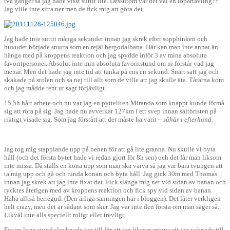
två gånger så jag hade visst suttit lite. Dessutom var det väl en löpartävling??
Jag ville inte sitta ner men de fick mig att göra det.
Jag hade inte suttit många sekunder innan jag skrek efter sopphinken och
huvudet började snurra som en rejäl bergodalbana. Här kan man inte annat än
hänga med på kroppens reaktion och jag spydde inför 3 av mina absoluta
favoritpersoner. Absolut inte min absoluta favoritstund om ni förstår vad jag
menar. Men det hade jag inte tid att tänka på ens en sekund. Snart satt jag och
skakade på stolen och sa nej till allt som de ville att jag skulle äta. Tårarna kom
och jag mådde rent ut sagt förjävligt.
15,5h hårt arbete och nu var jag en pytteliten Miranda som knappt kunde förmå
sig att röra på sig. Jag hade nu avverkat 127km i ett svep innan saltbristen på
riktigt visade sig. Som jag förstått att det måste ha varit –
såhär i efterhand.
Jag tog mig stapplande upp på benen för att gå lite granna. Nu skulle vi byta
håll (och det första bytet hade vi redan gjort för 8h sen) och det får man liksom
inte missa. Då ställs en kona upp som man ska varva så jag var bara tvungen att
ta mig upp och gå och runda konan och byta håll. Jag gick 30m med Thomas
innan jag skrek att jag inte fixar det. Fick slänga mig ner vid sidan av banan och
rycktes återigen med av kroppens reaktion och fick spy vid sidan av banan.
Haha alltså herregud. (Den ärliga sanningen här i bloggen). Det låter verkligen
helt crazy, men det är sådant som sker. Jag var inte den första om man säger så.
Likväl inte alls speciellt roligt eller trevligt.
För en liten stund slocknade jag till för att jag liksom minns att jag vaknade till