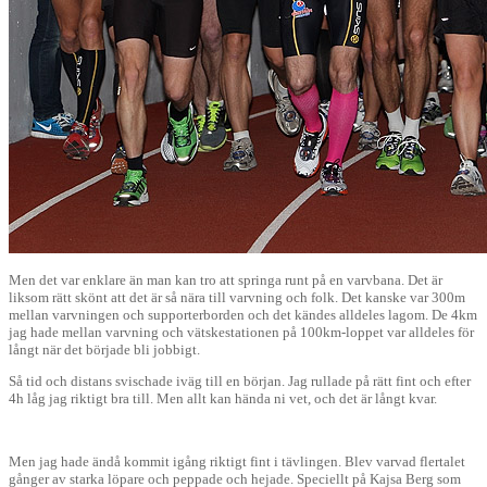
Men det var enklare än man kan tro att springa runt på en varvbana. Det är
liksom rätt skönt att det är så nära till varvning och folk. Det kanske var 300m
mellan varvningen och supporterborden och det kändes alldeles lagom. De 4km
jag hade mellan varvning och vätskestationen på 100km-loppet var alldeles för
långt när det började bli jobbigt.
Så tid och distans svischade iväg till en början. Jag rullade på rätt fint och efter
4h låg jag riktigt bra till. Men allt kan hända ni vet, och det är långt kvar.
Men jag hade ändå kommit igång riktigt fint i tävlingen. Blev varvad flertalet
gånger av starka löpare och peppade och hejade. Speciellt på Kajsa Berg som