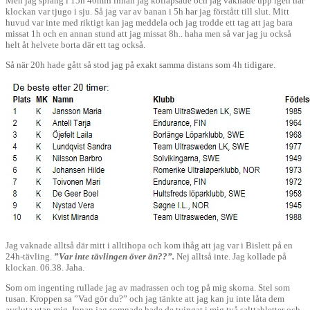
Men jag sprang i 15h 40min innan jag kollapsade och jag vaknade upp igen när
klockan var tjugo i sju. Så jag var av banan i 5h har jag förstått till slut. Mitt
huvud var inte med riktigt kan jag meddela och jag trodde ett tag att jag bara
missat 1h och en annan stund att jag missat 8h.. haha men så var jag ju också
helt åt helvete borta där ett tag också.
Så när 20h hade gått så stod jag på exakt samma distans som 4h tidigare.
Jag vaknade alltså där mitt i alltihopa och kom ihåg att jag var i Bislett på en
24h-tävling.
”Var inte tävlingen över än??”.
Nej alltså inte. Jag kollade på
klockan. 06.38. Jaha.
Som om ingenting rullade jag av madrassen och tog på mig skorna. Stel som
tusan. Kroppen sa ”Vad gör du?” och jag tänkte att jag kan ju inte låta dem
avsluta utan mig. Innan jag somnade hade de tvingat i mig två salttabletter och