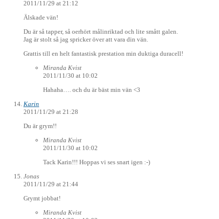
2011/11/29 at 21:12
Älskade vän!
Du är så tapper, så oerhört målinriktad och lite smått galen.
Jag är stolt så jag spricker över att vara din vän.
Grattis till en helt fantastisk prestation min duktiga duracell!
Miranda Kvist
2011/11/30 at 10:02
Hahaha…. och du är bäst min vän <3
Karin
2011/11/29 at 21:28
Du är grym!!
Miranda Kvist
2011/11/30 at 10:02
Tack Karin!!! Hoppas vi ses snart igen :-)
Jonas
2011/11/29 at 21:44
Grymt jobbat!
Miranda Kvist