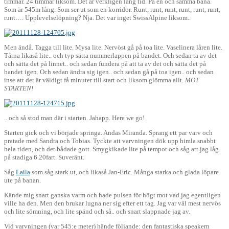
timmar. 24 timmar liksom. Det är verkligen lång tid. På en och samma bana.
Som är 545m lång. Som ser ut som en korridor. Runt, runt, runt, runt, runt, runt,
runt…. Upplevelselöpning? Nja. Det var inget SwissAlpine liksom..
Men ändå. Tagga till lite. Mysa lite. Nervöst gå på toa lite. Vaselinera låren lite.
Tårna likaså lite.. och typ sätta nummerlappen på bandet. Och sedan ta av det
och sätta det på linnet.. och sedan fundera på att ta av det och sätta det på
bandet igen. Och sedan ändra sig igen.. och sedan gå på toa igen.. och sedan
inse att det är väldigt få minuter till start och liksom glömma allt.
MOT
STARTEN!
.. och så stod man där i starten. Jahapp. Here we go!
Starten gick och vi började springa. Andas Miranda. Sprang ett par varv och
pratade med Sandra och Tobias. Tyckte att varvningen dök upp himla snabbt
hela tiden, och det bådade gott. Smygkikade lite på tempot och såg att jag låg
på stadiga 6.20fart. Suveränt.
Såg
Laila
som såg stark ut, och likaså Jan-Eric. Många starka och glada löpare
ute på banan.
Kände mig snart ganska varm och hade pulsen för högt mot vad jag egentligen
ville ha den. Men den brukar lugna ner sig efter ett tag. Jag var väl mest nervös
och lite sömning, och lite spänd och så.. och snart slappnade jag av.
Vid varvningen (var 545:e meter) hände följande: den fantastiska speakern