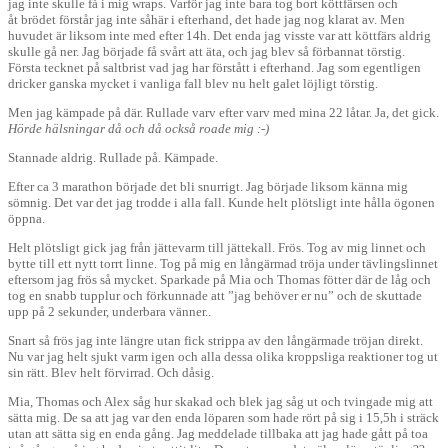
jag inte skulle få i mig wraps. Varför jag inte bara tog bort köttfärsen och
åt brödet förstår jag inte såhär i efterhand, det hade jag nog klarat av. Men
huvudet är liksom inte med efter 14h. Det enda jag visste var att köttfärs aldrig
skulle gå ner. Jag började få svårt att äta, och jag blev så förbannat törstig.
Första tecknet på saltbrist vad jag har förstått i efterhand. Jag som egentligen
dricker ganska mycket i vanliga fall blev nu helt galet löjligt törstig.
Men jag kämpade på där. Rullade varv efter varv med mina 22 låtar. Ja, det gick.
Hörde hälsningar då och då också roade mig :-)
Stannade aldrig. Rullade på. Kämpade.
Efter ca 3 marathon började det bli snurrigt. Jag började liksom känna mig
sömnig. Det var det jag trodde i alla fall. Kunde helt plötsligt inte hålla ögonen
öppna.
Helt plötsligt gick jag från jättevarm till jättekall. Frös. Tog av mig linnet och
bytte till ett nytt torrt linne. Tog på mig en långärmad tröja under tävlingslinnet
eftersom jag frös så mycket. Sparkade på Mia och Thomas fötter där de låg och
tog en snabb tupplur och förkunnade att ”jag behöver er nu” och de skuttade
upp på 2 sekunder, underbara vänner..
Snart så frös jag inte längre utan fick strippa av den långärmade tröjan direkt.
Nu var jag helt sjukt varm igen och alla dessa olika kroppsliga reaktioner tog ut
sin rätt. Blev helt förvirrad. Och dåsig.
Mia, Thomas och Alex såg hur skakad och blek jag såg ut och tvingade mig att
sätta mig. De sa att jag var den enda löparen som hade rört på sig i 15,5h i sträck
utan att sätta sig en enda gång. Jag meddelade tillbaka att jag hade gått på toa