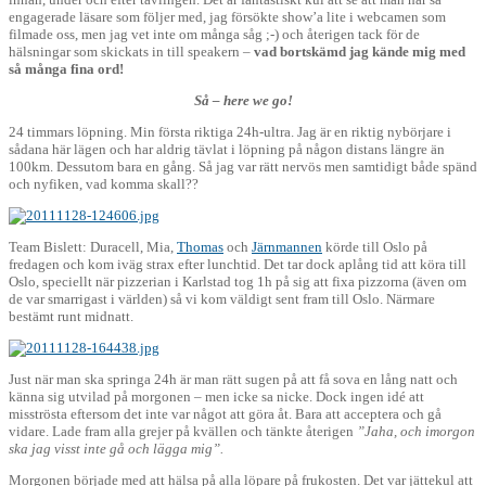
engagerade läsare som följer med, jag försökte show’a lite i webcamen som
filmade oss, men jag vet inte om många såg ;-) och återigen tack för de
hälsningar som skickats in till speakern –
vad bortskämd jag kände mig med
så många fina ord!
Så – here we go!
24 timmars löpning. Min första riktiga 24h-ultra. Jag är en riktig nybörjare i
sådana här lägen och har aldrig tävlat i löpning på någon distans längre än
100km. Dessutom bara en gång. Så jag var rätt nervös men samtidigt både spänd
och nyfiken, vad komma skall??
Team Bislett: Duracell, Mia,
Thomas
och
Järnmannen
körde till Oslo på
fredagen och kom iväg strax efter lunchtid. Det tar dock aplång tid att köra till
Oslo, speciellt när pizzerian i Karlstad tog 1h på sig att fixa pizzorna (även om
de var smarrigast i världen) så vi kom väldigt sent fram till Oslo. Närmare
bestämt runt midnatt.
Just när man ska springa 24h är man rätt sugen på att få sova en lång natt och
känna sig utvilad på morgonen – men icke sa nicke. Dock ingen idé att
misströsta eftersom det inte var något att göra åt. Bara att acceptera och gå
vidare. Lade fram alla grejer på kvällen och tänkte återigen
”Jaha, och imorgon
ska jag visst inte gå och lägga mig”.
Morgonen började med att hälsa på alla löpare på frukosten. Det var jättekul att