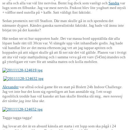
se alla och alla var väl lite nervösa. Bernt log dock som vanligt och
Sandra
var
lugn som en filbunke. Jag var mest nervös. Frukost blev lite yoghurt med mysli
+ våfflor med nutella på + kaffe. Satt väldigt fint faktiskt.
Sedan promenix ner till Stadion. Där man skulle gå in och spendera det
närmaste dygnet. Kändes ganska surrealistiskt faktiskt. Jag hade väl ännu inte
börjat tro på det kanske?
Här nedan ser ni hur supporten hade. Det var massa bord uppställda där alla
löpare hade rätt till 30cm var. Vi slängde upp vårt inhandlade godis. Jag hade
väl handlat lite av det mesta eftersom jag vet att jag tappar aptiten och
hoppades på attt något skulle gå att få ner när det väl gällde. Planen var i övrigt
att äta vid varje matbjudning och i samma veva gå ett varv (545m) ätandes och
gå ytterligare ett varv för att smälta maten och kolla mobilen.
Alexander
var alltså också game för en start på Bislett 24h Indoor Challenge.
Jag vet inte hur det kom sig egentligen att han anmälde sig. I ett svagt
ögonblick trodde han väl kanske att han skulle försöka slå mig..
men neeeeej
det tänkte jag inte låta ske.
Tagga tagga tagga!
Jag lovar att det är en absurd känsla att starta i ett lopp som ska pågå i 24