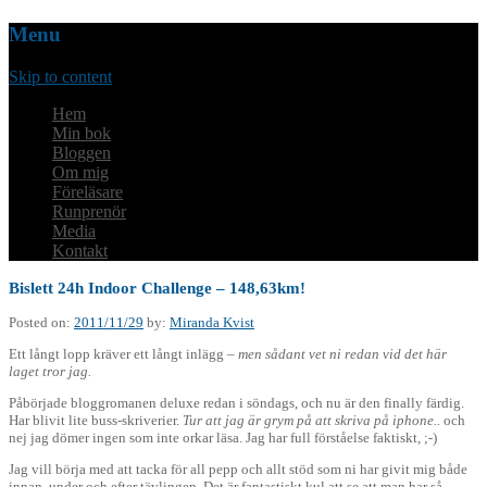
Menu
Skip to content
Hem
Min bok
Bloggen
Om mig
Föreläsare
Runprenör
Media
Kontakt
Bislett 24h Indoor Challenge – 148,63km!
Posted on:
2011/11/29
by:
Miranda Kvist
Ett långt lopp kräver ett långt inlägg –
men sådant vet ni redan vid det här
laget tror jag.
Påbörjade bloggromanen deluxe redan i söndags, och nu är den finally färdig.
Har blivit lite buss-skriverier.
Tur att jag är grym på att skriva på iphone..
och
nej jag dömer ingen som inte orkar läsa. Jag har full förståelse faktiskt, ;-)
Jag vill börja med att tacka för all pepp och allt stöd som ni har givit mig både
innan, under och efter tävlingen. Det är fantastiskt kul att se att man har så