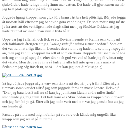
sjukvårdare hade tvingat i mig ännu mer vatten. Det hade väl gjort susen nu när
jag helt plötsligt stod på två ben igen.
Joggade igång kroppen som gick förvånansvärt bra helt plötsligt. Började jogga
åt motsatt håll eftersom jag behövde göra vändningen. De som mötte mig måste
ju ha trott att det verkligen hade slagit slint men jag försökte förklara att jag
hade ”tuppat av innan man skulle byta håll”…
Uppe var jag i alla fall och fick se ett förvånat leende av Reima och kompani
och förklarade återigen att jag
”kollapsade för några timmar sedan”.
Som om
det var helt naturligt liksom. Leendes dessutom. Jag hade inte sett mig i spegeln
än, men jag kan ju knappast ha sett ut som en dröm. Hoppade rätt snart in på toa
och tog en titt på spegeln, efter tårar och gud vet vad så hade jag förväntat mig
det värsta. Men det var ju inte så farligt, i alla fall inte spya i hela ansiktet.
Sedan om jag såg fräsch ut, näää… det kan jag inte direkt säga. ;)
Så jag började jogga några varv och tänkte att det här ju går fint! Efter några
timmars sömn var det alltså jag som joggade förbi en massa löpare. Helskoj!
”Drar jag bara loss 3 mil nu så kan jag ju liksom klara hundra miles ändå”
resonerade jag mig fram. Det höll kanske i 5km. Sedan sa kroppen ”shut down”
och jag fick börja gå. Efter allt jag hade varit med om var jag ganska bra att jag
ens kunde gå.
Passade på att ta med mig mobilen på ett varv och kände mig ungefär lika
knäpp som jag ser ut på bilderna.