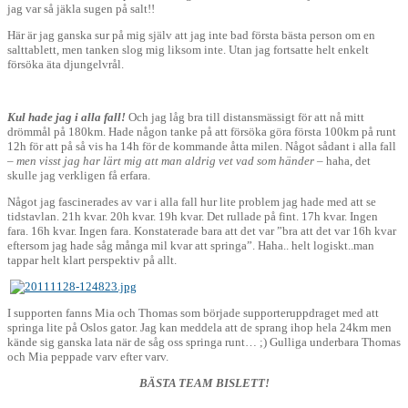
jag var så jäkla sugen på salt!!
Här är jag ganska sur på mig själv att jag inte bad första bästa person om en
salttablett, men tanken slog mig liksom inte. Utan jag fortsatte helt enkelt
försöka äta djungelvrål.
Kul hade jag i alla fall!
Och jag låg bra till distansmässigt för att nå mitt
drömmål på 180km. Hade någon tanke på att försöka göra första 100km på runt
12h för att på så vis ha 14h för de kommande åtta milen. Något sådant i alla fall
–
men visst jag har lärt mig att man aldrig vet vad som händer
– haha, det
skulle jag verkligen få erfara.
Något jag fascinerades av var i alla fall hur lite problem jag hade med att se
tidstavlan. 21h kvar. 20h kvar. 19h kvar. Det rullade på fint. 17h kvar. Ingen
fara. 16h kvar. Ingen fara. Konstaterade bara att det var ”bra att det var 16h kvar
eftersom jag hade såg många mil kvar att springa”. Haha.. helt logiskt..man
tappar helt klart perspektiv på allt.
I supporten fanns Mia och Thomas som började supporteruppdraget med att
springa lite på Oslos gator. Jag kan meddela att de sprang ihop hela 24km men
kände sig ganska lata när de såg oss springa runt… ;) Gulliga underbara Thomas
och Mia peppade varv efter varv.
BÄSTA TEAM BISLETT!