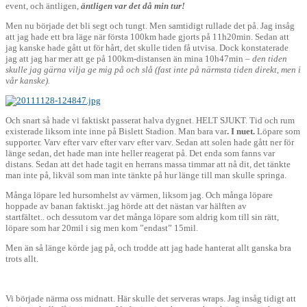
event, och äntligen,
äntligen var det då min tur!
Men nu började det bli segt och tungt. Men samtidigt rullade det på. Jag insåg
att jag hade ett bra läge när första 100km hade gjorts på 11h20min. Sedan att
jag kanske hade gått ut för hårt, det skulle tiden få utvisa. Dock konstaterade
jag att jag har mer att ge på 100km-distansen än mina 10h47min –
den tiden
skulle jag gärna vilja ge mig på och slå (fast inte på närmsta tiden direkt, men i
vår kanske).
Och snart så hade vi faktiskt passerat halva dygnet. HELT SJUKT. Tid och rum
existerade liksom inte inne på Bislett Stadion. Man bara var
. I nuet.
Löpare som
supporter. Varv efter varv efter varv efter varv. Sedan att solen hade gått ner för
länge sedan, det hade man inte heller reagerat på. Det enda som fanns var
distans. Sedan att det hade tagit en herrans massa timmar att nå dit, det tänkte
man inte på, likväl som man inte tänkte på hur länge till man skulle springa.
Många löpare led hursomhelst av värmen, liksom jag. Och många löpare
hoppade av banan faktiskt..jag hörde att det nästan var hälften av
startfältet.. och dessutom var det många löpare som aldrig kom till sin rätt,
löpare som har 20mil i sig men kom ”endast” 15mil.
Men än så länge körde jag på, och trodde att jag hade hanterat allt ganska bra
trots allt.
Vi började närma oss midnatt. Här skulle det serveras wraps. Jag insåg tidigt att