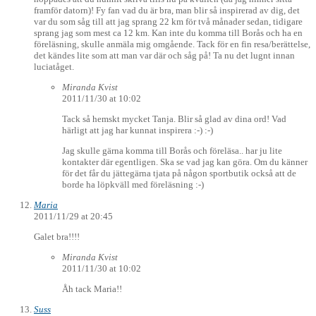
framför datorn)! Fy fan vad du är bra, man blir så inspirerad av dig, det
var du som såg till att jag sprang 22 km för två månader sedan, tidigare
sprang jag som mest ca 12 km. Kan inte du komma till Borås och ha en
föreläsning, skulle anmäla mig omgående. Tack för en fin resa/berättelse,
det kändes lite som att man var där och såg på! Ta nu det lugnt innan
luciatåget.
Miranda Kvist
2011/11/30 at 10:02
Tack så hemskt mycket Tanja. Blir så glad av dina ord! Vad
härligt att jag har kunnat inspirera :-) :-)
Jag skulle gärna komma till Borås och föreläsa.. har ju lite
kontakter där egentligen. Ska se vad jag kan göra. Om du känner
för det får du jättegärna tjata på någon sportbutik också att de
borde ha löpkväll med föreläsning :-)
Maria
2011/11/29 at 20:45
Galet bra!!!!
Miranda Kvist
2011/11/30 at 10:02
Åh tack Maria!!
Suss