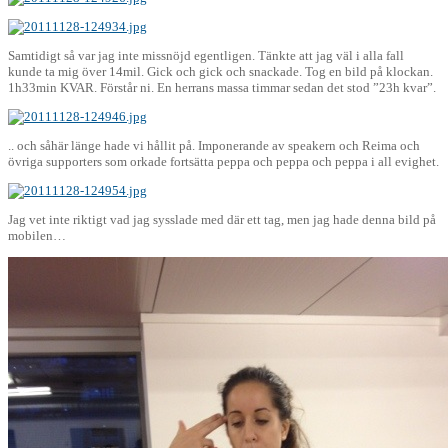
Samtidigt så var jag inte missnöjd egentligen. Tänkte att jag väl i alla fall
kunde ta mig över 14mil. Gick och gick och snackade. Tog en bild på klockan.
1h33min KVAR. Förstår ni. En herrans massa timmar sedan det stod ”23h kvar”.
.. och såhär länge hade vi hållit på. Imponerande av speakern och Reima och
övriga supporters som orkade fortsätta peppa och peppa och peppa i all evighet.
Jag vet inte riktigt vad jag sysslade med där ett tag, men jag hade denna bild på
mobilen…