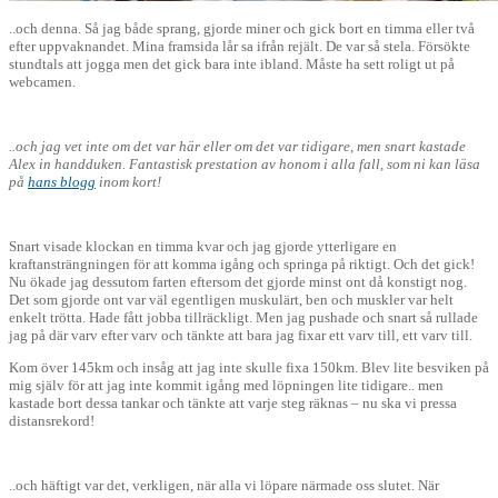
..och denna. Så jag både sprang, gjorde miner och gick bort en timma eller två
efter uppvaknandet. Mina framsida lår sa ifrån rejält. De var så stela. Försökte
stundtals att jogga men det gick bara inte ibland. Måste ha sett roligt ut på
webcamen.
..och jag vet inte om det var här eller om det var tidigare, men snart kastade
Alex in handduken. Fantastisk prestation av honom i alla fall, som ni kan läsa
på
hans blogg
inom kort!
Snart visade klockan en timma kvar och jag gjorde ytterligare en
kraftansträngningen för att komma igång och springa på riktigt. Och det gick!
Nu ökade jag dessutom farten eftersom det gjorde minst ont då konstigt nog.
Det som gjorde ont var väl egentligen muskulärt, ben och muskler var helt
enkelt trötta. Hade fått jobba tillräckligt. Men jag pushade och snart så rullade
jag på där varv efter varv och tänkte att bara jag fixar ett varv till, ett varv till.
Kom över 145km och insåg att jag inte skulle fixa 150km. Blev lite besviken på
mig själv för att jag inte kommit igång med löpningen lite tidigare.. men
kastade bort dessa tankar och tänkte att varje steg räknas – nu ska vi pressa
distansrekord!
..och häftigt var det, verkligen, när alla vi löpare närmade oss slutet. När