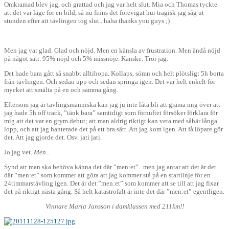
Omkramad blev jag, och grattad och jag var helt slut. Mia och Thomas tyckte
att det var läge för en bild, så nu finns det förevigat hur tragisk jag såg ut
stunden efter att tävlingen tog slut.. haha thanks you guys ;)
Men jag var glad. Glad och nöjd. Men en känsla av frustration. Men ändå nöjd
på något sätt. 95% nöjd och 5% missnöje. Kanske. Tror jag.
Det hade bara gått så snabbt alltihopa. Kollaps, sömn och helt plötsligt 5h borta
från tävlingen. Och sedan upp och sedan springa igen. Det var helt enkelt för
mycket att smälta på en och samma gång.
Eftersom jag är tävlingsmänniska kan jag ju inte låta bli att gräma mig över att
jag hade 5h off track, ”tänk bara” samtidigt som förnuftet försöker förklara för
mig att det var en grym debut; att man aldrig riktigt kan veta med såhär långa
lopp, och att jag hanterade det på ett bra sätt. Att jag kom igen. Att få löpare gör
det. Att jag gjorde det. Osv. jati jati.
Jo jag vet.
Men..
Synd att man ska behöva känna det där ”men:et”.. men jag antar att det är det
där ”men:et” som kommer att göra att jag kommer stå på en startlinje för en
24timmarstävling igen. Det är det ”men:et” som kommer att se till att jag fixar
det på riktigt nästa gång. Så helt katastrofalt är inte det där ”men:et” egentligen.
Vinnare Maria Jansson i damklassen med 211km!!