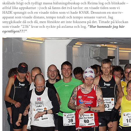
skrålade högt och tydligt massa hälsningsbuskap och Reima log och blinkade –
alltid lika uppskattat :-)
och så fanns det två tavlor: en visade tiden som vi
HADE sprungit och en visade tiden som vi hade KVAR. Dessutom en stor tv-
apparat som visade distans, tempo totalt och tempo senaste varvet. Jag
smygkikade då och då, men försökte att inte fokusera på det. Tittade på klockan
som visade ”23h” kvar och ryckte på axlarna och log.
”Hur hamnade jag här
egentligen??!”