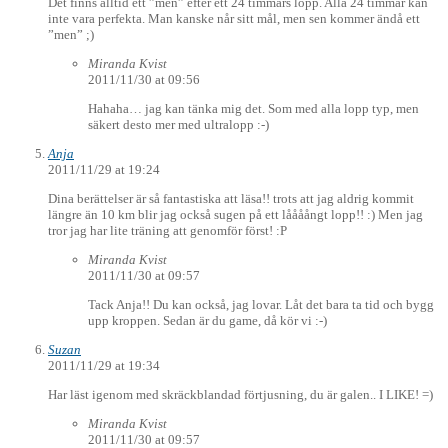
Det finns alltid ett ”men” efter ett 24 timmars lopp. Alla 24 timmar kan
inte vara perfekta. Man kanske når sitt mål, men sen kommer ändå ett
”men” ;)
Miranda Kvist
2011/11/30 at 09:56
Hahaha… jag kan tänka mig det. Som med alla lopp typ, men
säkert desto mer med ultralopp :-)
Anja
2011/11/29 at 19:24
Dina berättelser är så fantastiska att läsa!! trots att jag aldrig kommit
längre än 10 km blir jag också sugen på ett låååångt lopp!! :) Men jag
tror jag har lite träning att genomför först! :P
Miranda Kvist
2011/11/30 at 09:57
Tack Anja!! Du kan också, jag lovar. Låt det bara ta tid och bygg
upp kroppen. Sedan är du game, då kör vi :-)
Suzan
2011/11/29 at 19:34
Har läst igenom med skräckblandad förtjusning, du är galen.. I LIKE! =)
Miranda Kvist
2011/11/30 at 09:57