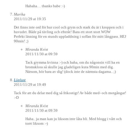
Hahaha… thanks babe :-)
Marika
2011/11/29 at 19:35
Det finns inte ord för hur cool och grym och stark du är i kroppen och i
huvudet. Både på tävling och efteråt! Bara ett stort stort WOW
Perfekt läsning för en stunds uppladdning i soffan för mitt långpass. HEJ
90min! ;)
Miranda Kvist
2011/11/30 at 09:59
Tack grymma kvinna :-) och haha, om du någonsin vill ha en
bromskloss så skulle jag gladeligen kuta 90min med dig.
Närsom, hör bara av dig! (dock inte de närmsta dagarna.. ;)
Löplust
2011/11/29 at 19:49
Tack för att du delar med dig så frikostigt! Av både med- och motgångar!
:-D
Miranda Kvist
2011/11/30 at 09:59
Haha.. ja man kan ju liksom inte låta bli. Med blogg i vått och
torrt liksom :-)