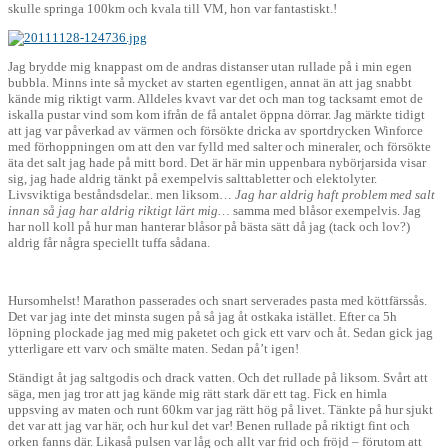
skulle springa 100km och kvala till VM, hon var fantastiskt.!
Jag brydde mig knappast om de andras distanser utan rullade på i min egen
bubbla. Minns inte så mycket av starten egentligen, annat än att jag snabbt
kände mig riktigt varm. Alldeles kvavt var det och man tog tacksamt emot de
iskalla pustar vind som kom ifrån de få antalet öppna dörrar. Jag märkte tidigt
att jag var påverkad av värmen och försökte dricka av sportdrycken Winforce
med förhoppningen om att den var fylld med salter och mineraler, och försökte
äta det salt jag hade på mitt bord. Det är här min uppenbara nybörjarsida visar
sig, jag hade aldrig tänkt på exempelvis salttabletter och elektolyter.
Livsviktiga beståndsdelar.. men liksom…
Jag har aldrig haft problem med salt
innan så jag har aldrig riktigt lärt mig…
samma med blåsor exempelvis. Jag
har noll koll på hur man hanterar blåsor på bästa sätt då jag (tack och lov?)
aldrig får några speciellt tuffa sådana.
Hursomhelst! Marathon passerades och snart serverades pasta med köttfärssås.
Det var jag inte det minsta sugen på så jag åt ostkaka istället. Efter ca 5h
löpning plockade jag med mig paketet och gick ett varv och åt. Sedan gick jag
ytterligare ett varv och smälte maten. Sedan på’t igen!
Ständigt åt jag saltgodis och drack vatten. Och det rullade på liksom. Svårt att
säga, men jag tror att jag kände mig rätt stark där ett tag. Fick en himla
uppsving av maten och runt 60km var jag rätt hög på livet. Tänkte på hur sjukt
det var att jag var här, och hur kul det var! Benen rullade på riktigt fint och
orken fanns där. Likaså pulsen var låg och allt var frid och fröjd – förutom att