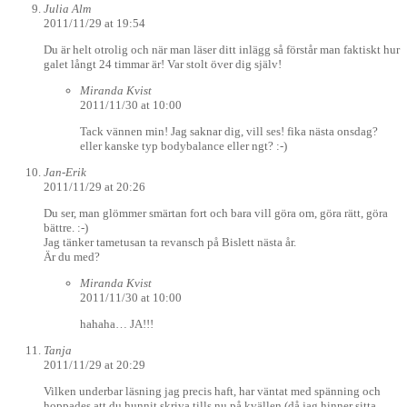
Julia Alm
2011/11/29 at 19:54
Du är helt otrolig och när man läser ditt inlägg så förstår man faktiskt hur
galet långt 24 timmar är! Var stolt över dig själv!
Miranda Kvist
2011/11/30 at 10:00
Tack vännen min! Jag saknar dig, vill ses! fika nästa onsdag?
eller kanske typ bodybalance eller ngt? :-)
Jan-Erik
2011/11/29 at 20:26
Du ser, man glömmer smärtan fort och bara vill göra om, göra rätt, göra
bättre. :-)
Jag tänker tametusan ta revansch på Bislett nästa år.
Är du med?
Miranda Kvist
2011/11/30 at 10:00
hahaha… JA!!!
Tanja
2011/11/29 at 20:29
Vilken underbar läsning jag precis haft, har väntat med spänning och
hoppades att du hunnit skriva tills nu på kvällen (då jag hinner sitta