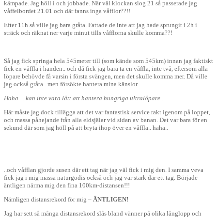
kämpade. Jag höll i och jobbade. När väl klockan slog 21 så passerade jag
våffelbordet 21.01 och där fanns inga våfflor??!!
Efter 11h så ville jag bara gråta. Fattade de inte att jag hade sprungit i 2h i
sträck och räknat ner varje minut tills våfflorna skulle komma??!
Så jag fick springa hela 545meter till (som kände som 545km) innan jag faktiskt
fick en våffla i handen.. och då fick jag bara ta en våffla, inte två, eftersom alla
löpare behövde få varsin i första svängen, men det skulle komma mer. Då ville
jag också gråta.. men försökte hantera mina känslor.
Haha… kan inte vara lätt att hantera hungriga ultralöpare..
Här måste jag dock tillägga att det var fantastisk service rakt igenom på loppet,
och massa påhejande från alla eldsjälar vid sidan av banan. Det var bara för en
sekund där som jag höll på att bryta ihop över en våffla.. haha..
..och våfflan gjorde susen där ett tag när jag väl fick i mig den. I samma veva
fick jag i mig massa naturgodis också och jag var stark där ett tag. Började
äntligen närma mig den fina 100km-distansen!!!
Nämligen distansrekord för mig –
ÄNTLIGEN!
Jag har sett så många distansrekord slås bland vänner på olika långlopp och