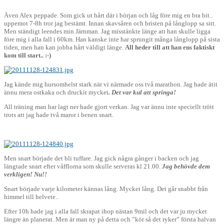
Även Alex peppade. Som gick ut hårt där i början och låg före mig en bra bit..
uppemot 7-8h tror jag bestämt. Innan skavsåren och bristen på långlopp sa sitt.
Men ständigt leendes min Järnman. Jag misstänkte länge att han skulle ligga
före mig i alla fall i 60km. Han kanske inte har sprungit många långlopp på sista
tiden, men han kan jobba hårt väldigt länge.
All heder till att han ens faktiskt
kom till start.. :-)
Jag kände mig hursomhelst stark när vi närmade oss två marathon. Jag hade ätit
ännu mera ostkaka och druckit mycket
. Det var kul att springa!
All träning man har lagt ner hade gjort verkan. Jag var ännu inte speciellt trött
trots att jag hade två maror i benen snart.
Men snart började det bli tuffare. Jag gick några gånger i backen och jag
längtade snart efter våfflorna som skulle serveras kl 21.00.
Jag behövde dem
verkligen! Nu!!
Snart började varje kilometer kännas lång. Mycket lång. Det går snabbt från
himmel till helvete..
Efter 10h hade jag i alla fall skrapat ihop nästan 9mil och det var ju mycket
längre än planerat. Men är man ny på detta och ”kör så det ryker” första halvan