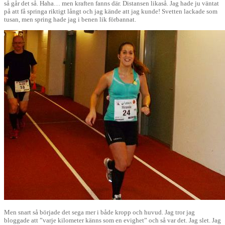
så går det så. Haha… men kraften fanns där. Distansen likaså. Jag hade ju väntat
på att få springa riktigt långt och jag kände att jag kunde! Svetten lackade som
tusan, men spring hade jag i benen lik förbannat.
Men snart så började det sega mer i både kropp och huvud. Jag tror jag
bloggade att ”varje kilometer känns som en evighet” och så var det. Jag slet. Jag