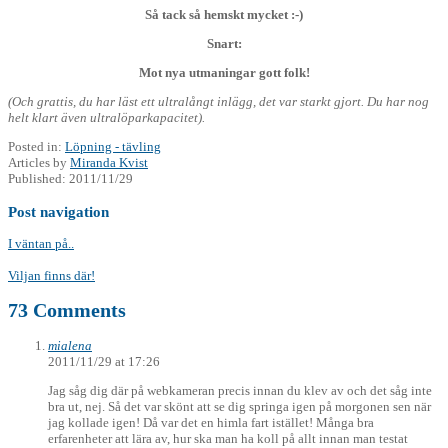
Så tack så hemskt mycket :-)
Snart:
Mot nya utmaningar gott folk!
(Och grattis, du har läst ett ultralångt inlägg, det var starkt gjort. Du har nog
helt klart även ultralöparkapacitet).
Posted in:
Löpning - tävling
Articles by
Miranda Kvist
Published:
2011/11/29
Post navigation
I väntan på..
Viljan finns där!
73 Comments
mialena
2011/11/29 at 17:26
Jag såg dig där på webkameran precis innan du klev av och det såg inte
bra ut, nej. Så det var skönt att se dig springa igen på morgonen sen när
jag kollade igen! Då var det en himla fart istället! Många bra
erfarenheter att lära av, hur ska man ha koll på allt innan man testat