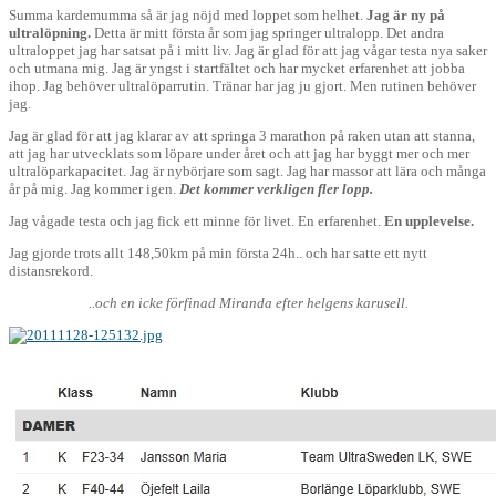
Summa kardemumma så är jag nöjd med loppet som helhet.
Jag är ny på
ultralöpning.
Detta är mitt första år som jag springer ultralopp. Det andra
ultraloppet jag har satsat på i mitt liv. Jag är glad för att jag vågar testa nya saker
och utmana mig. Jag är yngst i startfältet och har mycket erfarenhet att jobba
ihop. Jag behöver ultralöparrutin. Tränar har jag ju gjort. Men rutinen behöver
jag.
Jag är glad för att jag klarar av att springa 3 marathon på raken utan att stanna,
att jag har utvecklats som löpare under året och att jag har byggt mer och mer
ultralöparkapacitet. Jag är nybörjare som sagt. Jag har massor att lära och många
år på mig. Jag kommer igen.
Det kommer verkligen fler lopp.
Jag vågade testa och jag fick ett minne för livet. En erfarenhet.
En upplevelse.
Jag gjorde trots allt 148,50km på min första 24h.. och har satte ett nytt
distansrekord.
..och en icke förfinad Miranda efter helgens karusell.