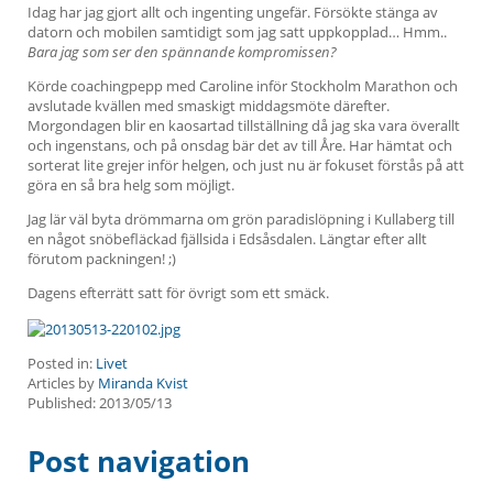
Idag har jag gjort allt och ingenting ungefär. Försökte stänga av
datorn och mobilen samtidigt som jag satt uppkopplad… Hmm..
Bara jag som ser den spännande kompromissen?
Körde coachingpepp med Caroline inför Stockholm Marathon och
avslutade kvällen med smaskigt middagsmöte därefter.
Morgondagen blir en kaosartad tillställning då jag ska vara överallt
och ingenstans, och på onsdag bär det av till Åre. Har hämtat och
sorterat lite grejer inför helgen, och just nu är fokuset förstås på att
göra en så bra helg som möjligt.
Jag lär väl byta drömmarna om grön paradislöpning i Kullaberg till
en något snöbefläckad fjällsida i Edsåsdalen. Längtar efter allt
förutom packningen! ;)
Dagens efterrätt satt för övrigt som ett smäck.
Posted in:
Livet
Articles by
Miranda Kvist
Published:
2013/05/13
Post navigation