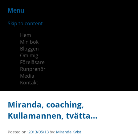
Menu
Skip to content
Hem
Min bok
Bloggen
Om mig
Föreläsare
Runprenör
Media
Kontakt
Miranda, coaching,
Kullamannen, tvätta…
Posted on:
2013/05/13
by:
Miranda Kvist