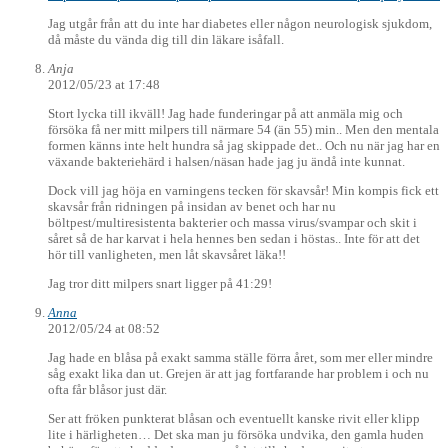
Jag utgår från att du inte har diabetes eller någon neurologisk sjukdom,
då måste du vända dig till din läkare isåfall.
Anja
2012/05/23 at 17:48
Stort lycka till ikväll! Jag hade funderingar på att anmäla mig och
försöka få ner mitt milpers till närmare 54 (än 55) min.. Men den mentala
formen känns inte helt hundra så jag skippade det.. Och nu när jag har en
växande bakteriehärd i halsen/näsan hade jag ju ändå inte kunnat.
Dock vill jag höja en varningens tecken för skavsår! Min kompis fick ett
skavsår från ridningen på insidan av benet och har nu
böltpest/multiresistenta bakterier och massa virus/svampar och skit i
såret så de har karvat i hela hennes ben sedan i höstas.. Inte för att det
hör till vanligheten, men låt skavsåret läka!!
Jag tror ditt milpers snart ligger på 41:29!
Anna
2012/05/24 at 08:52
Jag hade en blåsa på exakt samma ställe förra året, som mer eller mindre
såg exakt lika dan ut. Grejen är att jag fortfarande har problem i och nu
ofta får blåsor just där.
Ser att fröken punkterat blåsan och eventuellt kanske rivit eller klipp
lite i härligheten… Det ska man ju försöka undvika, den gamla huden