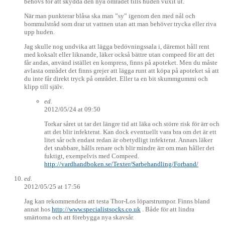
behövs för att skydda den nya området tills huden vuxit ut.
När man punkterar blåsa ska man ”sy” igenom den med nål och
bommulstråd som drar ut vattnen utan att man behöver trycka eller riva
upp huden.
Jag skulle nog undvika att lägga bedövningssala i, däremot håll rent
med koksalt eller liknande, läker också bättre utan compeed för att det
får andas, använd istället en kompress, finns på apoteket. Men du måste
avlasta området det finns grejer att lägga runt att köpa på apoteket så att
du inte får direkt tryck på området. Eller ta en bit skummgummi och
klipp till själv.
ed.
2012/05/24 at 09:50
Torkar såret ut tar det längre tid att läka och större risk för ärr och
att det blir infekterat. Kan dock eventuellt vara bra om det är ett
litet sår och endast redan är obetydligt infekterat. Annars läker
det snabbare, hålls renare och blir mindre ärr om man håller det
fuktigt, exempelvis med Compeed.
http://vardhandboken.se/Texter/Sarbehandling/Forband/
ed.
2012/05/25 at 17:56
Jag kan rekommendera att testa Thor-Los löparstrumpor. Finns bland
annat hos
http://www.specialistsocks.co.uk
. Både för att lindra
smärtorna och att förebygga nya skavsår.