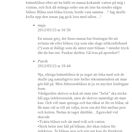
brännblåsor efter att ha hällt en massa kokande vatten på mig i
vintras, och fick då stränga order om att inte ha sönder några
blåsor. Blåsa som blåsa lixom, borde vara samma…? Jag skulle
kolla upp den innan jag gick loss med nålen…!
maja
2012/05/23 at 16:56
En annan grej, det finns massa bra lösningar för att
avlasta sår eller blåsor, typ som nån slags silikonförband
(?) som är ihåligt som du sätter runt blåsan = mindre tryck
där du har ont. Funkar skitbra. Gå loss på apoteket!!
Patrik
2012/05/23 at 19:44
Nja, riktiga brännblåsor är ju inget att leka med och de
skulle jag naturligtvis inte heller rekommendera att man
gör hål på. Men friktionsblåsor är ju en mycket lindrigare
form.
Vårdguiden skriver också att man inte ”helst” ska sticka
hål pga infektionsrisk, men de skriver samtidigt att man
kan. Och vill man springa och har råkat ut för en blåsa, så
får man väl se till att välja, även om det blir mellan pest
och kolera. Nedan är taget därifrån…Egenvård vid
skavsår
•Tvätta blåsor och sår med tvål och vatten.
•Stick helst inte hål på blåsan, det ökar risken för
infektion. Är blåsan stor och gör ont kan du försiktigt