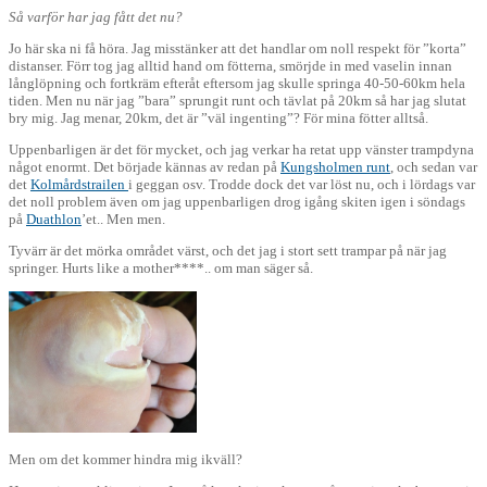
Så varför har jag fått det nu?
Jo här ska ni få höra. Jag misstänker att det handlar om noll respekt för ”korta”
distanser. Förr tog jag alltid hand om fötterna, smörjde in med vaselin innan
långlöpning och fortkräm efteråt eftersom jag skulle springa 40-50-60km hela
tiden. Men nu när jag ”bara” sprungit runt och tävlat på 20km så har jag slutat
bry mig. Jag menar, 20km, det är ”väl ingenting”? För mina fötter alltså.
Uppenbarligen är det för mycket, och jag verkar ha retat upp vänster trampdyna
något enormt. Det började kännas av redan på
Kungsholmen runt
, och sedan var
det
Kolmårdstrailen
i geggan osv. Trodde dock det var löst nu, och i lördags var
det noll problem även om jag uppenbarligen drog igång skiten igen i söndags
på
Duathlon
’et.. Men men.
Tyvärr är det mörka området värst, och det jag i stort sett trampar på när jag
springer. Hurts like a mother****.. om man säger så.
Men om det kommer hindra mig ikväll?