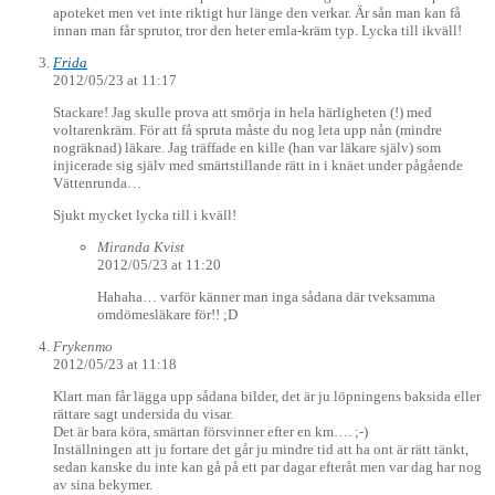
apoteket men vet inte riktigt hur länge den verkar. Är sån man kan få
innan man får sprutor, tror den heter emla-kräm typ. Lycka till ikväll!
Frida
2012/05/23 at 11:17
Stackare! Jag skulle prova att smörja in hela härligheten (!) med
voltarenkräm. För att få spruta måste du nog leta upp nån (mindre
nogräknad) läkare. Jag träffade en kille (han var läkare själv) som
injicerade sig själv med smärtstillande rätt in i knäet under pågående
Vättenrunda…
Sjukt mycket lycka till i kväll!
Miranda Kvist
2012/05/23 at 11:20
Hahaha… varför känner man inga sådana där tveksamma
omdömesläkare för!! ;D
Frykenmo
2012/05/23 at 11:18
Klart man får lägga upp sådana bilder, det är ju löpningens baksida eller
rättare sagt undersida du visar.
Det är bara köra, smärtan försvinner efter en km…. ;-)
Inställningen att ju fortare det går ju mindre tid att ha ont är rätt tänkt,
sedan kanske du inte kan gå på ett par dagar efteråt men var dag har nog
av sina bekymer.