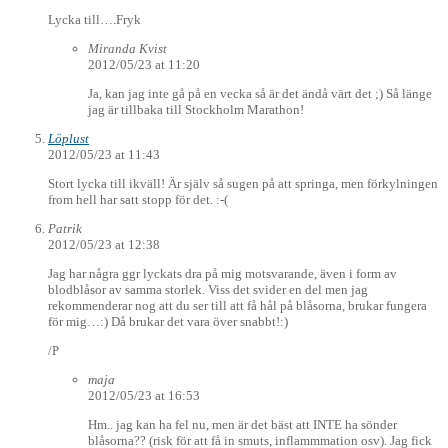
Lycka till….Fryk
Miranda Kvist
2012/05/23 at 11:20
Ja, kan jag inte gå på en vecka så är det ändå värt det ;) Så länge
jag är tillbaka till Stockholm Marathon!
Löplust
2012/05/23 at 11:43
Stort lycka till ikväll! Är själv så sugen på att springa, men förkylningen
from hell har satt stopp för det. :-(
Patrik
2012/05/23 at 12:38
Jag har några ggr lyckats dra på mig motsvarande, även i form av
blodblåsor av samma storlek. Viss det svider en del men jag
rekommenderar nog att du ser till att få hål på blåsorna, brukar fungera
för mig…:) Då brukar det vara över snabbt!:)
/P
maja
2012/05/23 at 16:53
Hm.. jag kan ha fel nu, men är det bäst att INTE ha sönder
blåsorna?? (risk för att få in smuts, inflammmation osv). Jag fick