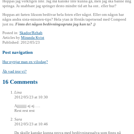
Hoppas jag verkligen inte. Jag må kanske inte kunna gå, men jag ska banne mig
springa. Ju snabbare jag springer desto mindre tid att ha ont.. eller hur?
Hoppas att farten liksom bedövar hela foten eller något. Eller om någon har
några andra sista-minuten-tips? Hela ytan är förstås tapetserad med Compeed
just nu.
Finns det någon bedövningsspruta jag kan ta? ;)
Posted in:
Skador/Rehab
Articles by
Miranda Kvist
Published:
2012/05/23
Post navigation
Hur nyttjar man en vilodag?
Äh vad tror vi?
16 Comments
Lina
2012/05/23 at 10:30
Ajjjjjjjj aj aj…..
Rest rest rest
Sara
2012/05/23 at 10:46
Du skulle kanske kunna prova med bedövningssalva som finns på