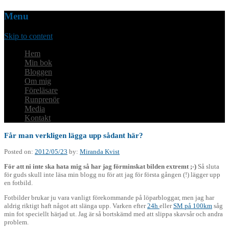
Menu
Skip to content
Hem
Min bok
Bloggen
Om mig
Föreläsare
Runprenör
Media
Kontakt
Får man verkligen lägga upp sådant här?
Posted on:
2012/05/23
by:
Miranda Kvist
För att ni inte ska hata mig så har jag förminskat bilden extremt ;-)
Så sluta
för guds skull inte läsa min blogg nu för att jag för första gången (!) lägger upp
en fotbild.
Fotbilder brukar ju vara vanligt förekommande på löparbloggar, men jag har
aldrig riktigt haft något att slänga upp. Varken efter
24h
eller
SM på 100km
såg
min fot speciellt härjad ut. Jag är så bortskämd med att slippa skavsår och andra
problem.