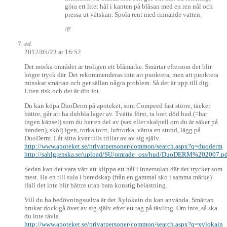
göra ett litet hål i kanten på blåsan med en ren nål och
pressa ut vätskan. Spola rent med rinnande vatten.
/P
ed.
2012/05/23 at 16:52
Det mörka området är troligen ett blåmärke. Smärtar eftersom det blir
högre tryck där. Det rekommenderas inte att punktera, men att punktera
minskar smärtan och ger sällan några problem. Så det är upp till dig.
Liten risk och det är din fot.
Du kan köpa DuoDerm på apoteket, som Compeed fast större, täcker
bättre, går att ha dubbla lager av. Tvätta först, ta bort död hud (=har
ingen känsel) som du har en del av (sax eller skalpell om du är säker på
handen), skölj igen, torka torrt, lufttorka, vänta en stund, lägg på
DuoDerm. Låt sitta kvar tills trillar av av sig själv.
http://www.apoteket.se/privatpersoner/common/search.aspx?q=duoderm
http://sahlgrenska.se/upload/SU/omrade_oss/hud/DuoDERM%202007.pd
Sedan kan det vara värt att klippa ett hål i innersulan där det trycker som
mest. Ha en till sula i beredskap (från en gammal sko i samma märke)
ifall det inte blir bättre utan bara konstig belastning.
Vill du ha bedövningssalva är det Xylokain du kan använda. Smärtan
brukar dock gå över av sig själv efter ett tag på tävling. Om inte, så ska
du inte tävla.
http://www.apoteket.se/privatpersoner/common/search.aspx?q=xylokain